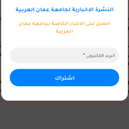
النشرة الاخبارية لجامعة عمان العربية
ساعد” للعمل الحر وفريق المنصة شرحاً تفصيلياً عن المنصة
احصل على الاخبار الخاصة بجامعة عمان
والإقبال على التسجيل في المنصة من قبل طلبة الجامعة.
العربية
ة عربية احترافية للعمل الحر لديها أهداف نبيلة أساسها التخ
فة المجالات ولأي مكان في العالم من خلال المنصة الإلكترونية
م.
 والابتكار وريادة الاعمال في جامعة عمّان العربية بأن المركز يس
يتهم وتنمية قدراتهم وتطوير ابتكاراتهم من الفكرة إلى أن يصبح