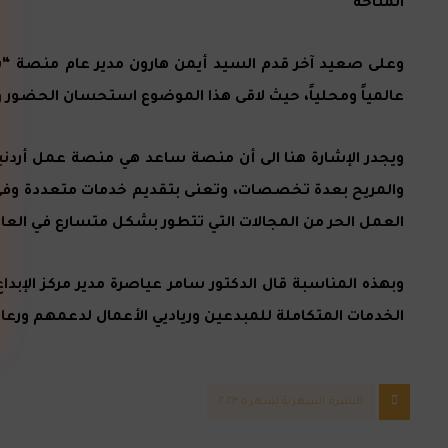
المتاحة
وعلى صعيد آخر قدم السيد أيمن هارون مدير عام منصة “
عالمياً ومحلياً، حيث لاقى هذا الموضوع استحسان الحضور 
ويجدر الإشارة هنا الى أن منصة ساعد هي منصة عمل أردني
والمريح بعدة تخصصات، وتعنى بتقديم خدمات متعددة وفي كا
العمل الحر من المجالات التي تتطور بشكل متسارع في العال
وبهذه المناسبة قال الدكتور سامر عياصرة مدير مركز الإبداع
الخدمات المتكاملة للمبدعين ورياديي الأعمال لدعمهم ورعا
النشرة الشهرية لشهر ٥ ٢٠٢٣