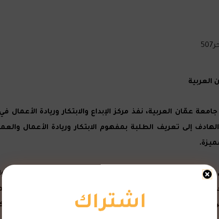
 العربية
ة عمّان العربية، نفذ مركز الإبداع والابتكار وريادة الأعمال في ا
لهادف إلى تعريف الطلبة بمفهوم الابتكار وريادة الأعمال والع
يزة.
النصائح والتوجيهات للطلبة حول أهمية ريادة الأعمال والابتك
ربته الشخصية الرائدة في العمل الحر ودوره في بناء سمعته الم
اشتراك
ته الناجحة دعياً الحضور إلى الاهتمام بالأفكار الريادية والاب