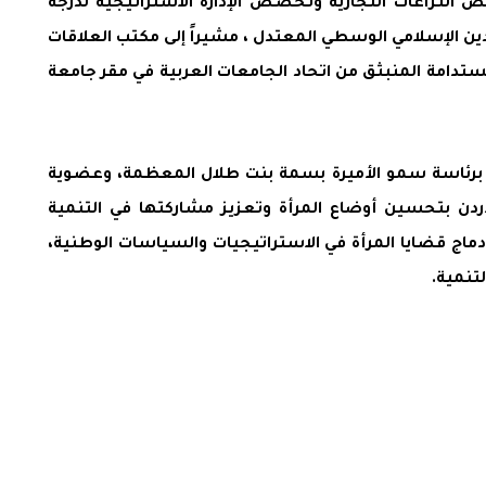
لنزاعات التجارية وتخصص الإدارة الاستراتيجية لدرجة
لدين الإسلامي الوسطي المعتدل ، مشيراً إلى مكتب العلاقات
تدامة المنبثق من اتحاد الجامعات العربية في مقر جامعة
رها قدمت معالي المهندسة مها علي نبذة تعريفية حول اللجنة الوطنية الأردنية لشؤون المرأة، التي تأسست عام 1992، برئاسة سمو الأميرة بسمة بنت طلال المعظمة، وعضوية
ردن بتحسين أوضاع المرأة وتعزيز مشاركتها في التنمية
ماج قضايا المرأة في الاستراتيجيات والسياسات الوطنية،
تنمية.