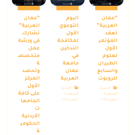
“عمان
اليوم
“عمان
العربية”
التوعوي
العربية”
تعقد
الأول
تشارك
المؤتمر
لمكافحة
في ورشة
الأول
التدخين
عمل
لعلوم
في
متخصص
الطيران
جامعة
ة
والسابع
عمان
وتحصد
للروبوت
العربية
المركز
الأول
النشرة
النشرة
على كافة
الشهرية
الشهرية
شهر ٥ ٢٠٢٤
شهر ٥ ٢٠٢٤
الجامعا
ت
الأردنية
الحكومي
ة