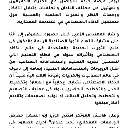
لیوفر فرصة جيدة للتواصل مع الخبراء الأكادیمیین
والمھنیین من مختلف البلدان والخلفيات وتبادل الأفكار
ووجهات النظر والخبرات العلمية والعملية حول
مستقبل الذكاء الاصطناعي في الهندسة المعمارية.
وأشار المهندس الزعبي خلال حضوره للمعرض إلى أننا
على مشارف انتهاء الثورة الصناعية الرابعة والدخول في
عالم الثورات الجديدة والمتجددة في عالم الذكاء
الاصطناعي وتأثيراته سواء في قطاع التعليم الآلي
لتحسين تجربة التعليم واستخداماته الصناعية من
خلال الروبوتات واستخداماتها الطبية، إضافة إلى دخوله
في عالم الصوتيات والمرئيات وقيادة الآلات آلياً، مبيناً أن
الذكاء الاصطناعي تشابك إيجابياً مع العمارة وتخطيط
المدن والتخطيط الحضري سواء في عمليات التصميم
والتخطيط وتحليل البيانات او توليد تصميمات وتقديم
أفكار مبتكرة.
وعلى هامش المؤتمر افتتح الوزير ابو السمن معرض
الجامعات المعماري، تحت عنوان” احياء الصمود في