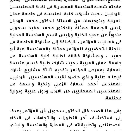
السابع، تحت عنوان “العمارة والذكاء الاصطناعي” والذي
عقدته شعبة الهندسة المعمارية في نقابة المهندسين
الأردنيين ، حيث شاركت كلية الهندسة في جامعة عمان
العربية وبتوجيهات من الاستاذ الدكتور محمد الوديان
رئيس الجامعة ممثلةً بالدكتور محمد مفيد سحويل
مندوباً عن عميد الكلية ورئيس قسم الهندسة المدنية
في فعاليات المؤتمر ، بالإضافة إلى مشاركة الجامعة في
اللجنة التحضيرية للمؤتمر ممثلة بالمهندسة هبة أبو
حميد ، وبمشاركة فعّالة لطلبة كلية الهندسة من
جامعة عمان العربية ، حيث شارك طلبة قسم هندسة
العمارة بمعرض المؤتمر بتقديم ثلاثة مشاريع شارك
فيها ٩ طلبة والذي حضره نقيب المهندسين الأردنيين
المهندس أحمد سمارة الزعبي ونخبة واسعة من
المهندسين المعماريين من الاردن ودول عربية ودولية
مختلفة.
وفي هذا الصدد قال الدكتور سحويل بأن المؤتمر يهدف
إلى استكشاف آخر التطورات والاتجاهات في الذكاء
الاصطناعي وتطبيقاته في العمارة والهندسة والبناء،