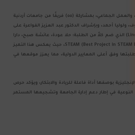
حيث شملت المسابقة خمسة محاور رئيسية: العرض المسرحي، المشروع، اختبار اللغة الإنجليزية، خدمة المجتمع المحلي، والعمل الجماعي، بمشاركة (٥٥) فريقًا من جامعات أردنية
فيلات، ليان معروف، ولوليا أحمد، وبإشراف الدكتور عبد العزيز الفواعرة على
جائزة أفضل أثر مستدام لخدمة المجتمع (Best Community Service Impact Sustainability)، كما حصد فريق (Lingua Champs) الذي ضم كلاً من الطلبة: حلا عودة، عائشة صبح، دارا
غنيمات، وزهراء الزعوري ، وبإشراف الأستاذ طارق الوريكات على جائزة أفضل مشروع تعليمي قائم على منهجية STEAM (Best Project in STEAM Education)، حيث يعكس هذا التميز
طلبتها وفق أعلى المعايير الدولية، مما يعزز موقعها في
نجليزية بوصفها أداة فاعلة للريادة والابتكار، ويؤكد حرص
النوعية في إطار دعم إدارة الجامعة وتشجيعها المستمر