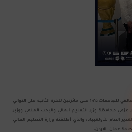
في إنجاز يعكس تميز طلبة جامعة عمّان العربية وإبداعهم، حصل طلبة الجامعة المشاركون في أولمبياد اللغة الإنجليزية العالمي للجامعات ٢٠٢٥ على جائزتين للمرة الثانية على التوالي
ر عزمي محافظة وزير التعليم العالي والبحث العلمي ووزير
ير العام للأولمبياد، والذي أطلقته وزارة التعليم العالي
صمة عمان- الاردن.