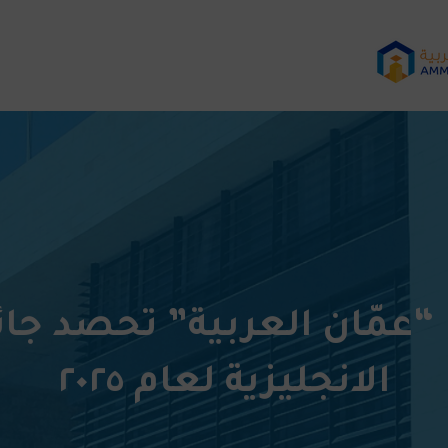
 “عمّان العربية” تحصد جائز
الانجليزية لعام ٢٠٢٥