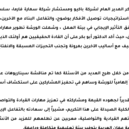
كر المدير العام لشركة باكيو ومستشار شركة سمارة فارما، سلسل
استراتيجيات توصيل الأفكار بوضوح، والتفاعل البناء مع الآخري
لتأثير الإيجابي في بيئة العمل ، وشملت الورشة تطوير مهارات 
يث أكد الدكتور أبو بكر على أن القادة الحقيقيين هم أولئك الذي
ف مع أساليب الآخرين بمرونة وتجنب التحيزات المسبقة والانفتا
ن خلال طرح العديد من الأسئلة كما تم مناقشة سيناريوهات عم
اً إلهامياً للورشة وساهم في تحفيز المشاركين على استكشاف أسا
 تقديراً لجهوده القيمة ومشاركته في تعزيز مهارات القيادة والت
ولكلية الصيدلة على هذا التكريم، مشيراً إلى سعادته بالتفاعل ا
دراتهم القيادية والتواصلية، معربين عن تطلعهم للمزيد من ال
 عمان العربية بتوفير بيئة تعليمية متكاملة وداعمة.