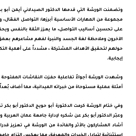
وتضمنت الورشة التي قدمها الدكتور الصيدلاني أيمن أبو ب
مجموعة من المهارات الأساسية أبرزها: التواصل الفعّال، و
على تحسين أساليب التواصل، ما يعزز الثقة بالنفس ويحقق ا
الآخرون وملاحظة لغة الجسد والنبرة لفهم مشاعرهم بعمق، ح
حولهم لتحقيق الأهداف المشتركة ، مشدداً على أهمية التكي
إيجابية.
وشهدت الورشة أجواءً تفاعلية حفزت النقاشات المفتوحة م
أمثلة عملية مستوحاة من خبراته الميدانية، مما أضاف بُعد
وفي ختام الورشة كرمت الدكتورة أبو حويج الدكتور أبو بكر
وعبّر الدكتور أبو بكر عن شكره لإدارة جامعة عمان العربية 
أشاد المشاركون بالأثر والفائدة من الورشة في تعزيز ق
استثنائية لتبادل الخبرات والمعرفة، مما يعكس التزام جامعة