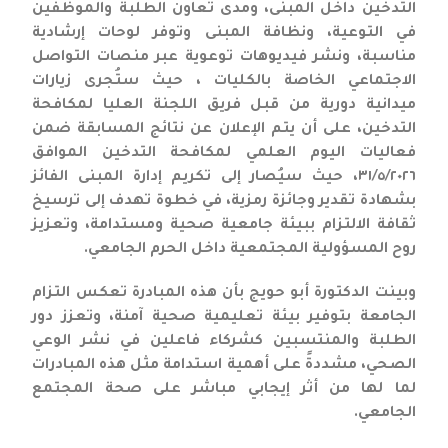
التدخين داخل المبنى، ومدى تعاون الطلبة والموظفين
في التوعية، ونظافة المبنى وتوفر لوحات إرشادية
مناسبة، ونشر فيديوهات توعوية عبر منصات التواصل
الاجتماعي الخاصة بالكليات ، حيث ستُجرى زيارات
ميدانية دورية من قبل فريق اللجنة العليا لمكافحة
التدخين، على أن يتم الإعلان عن نتائج المسابقة ضمن
فعاليات اليوم العلمي لمكافحة التدخين الموافق
٣١/٥/٢٠٢٦، حيث سيُصار إلى تكريم إدارة المبنى الفائز
بشهادة تقدير وجائزة رمزية، في خطوة تهدف إلى ترسيخ
ثقافة الالتزام ببيئة جامعية صحية ومستدامة، وتعزيز
روح المسؤولية المجتمعية داخل الحرم الجامعي.
وبينت الدكتورة أبو حويج بأن هذه المبادرة تعكس التزام
الجامعة بتوفير بيئة تعليمية صحية آمنة، وتعزز دور
الطلبة والمنتسبين كشركاء فاعلين في نشر الوعي
الصحي، مشددةً على أهمية استدامة مثل هذه المبادرات
لما لها من أثر إيجابي مباشر على صحة المجتمع
الجامعي.