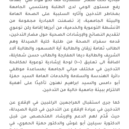
مبادرة تحت شعار “لنتشارك معًا نحو هواء نقي” بهدف
رفع مستوى الوعي لدى الطلبة ومنتسبي الجامعة
بمخاطر التدخين وآثاره السلبية على الصحة العامة
والبيئة الجامعية، إذ تضمنت المبادرة مجموعة من
الأنشطة التوعوية والخدمية، من أبرزها إقامة ركن توعوي
لتقديم النصائح والإرشادات الصحية حول مضار التدخين،
قدمه سفراء الصحة من طلبة كلية الصيدلة وهم
الطالب ثمامة زرقان والطالبة آية المسعود والطالبة آلاء
الشريف والطالبة ديما المفارجة والطالب حسن شمايلة،
اضافةً الى تعليق (١٠٠) لوحة إرشادية توعوية لمكافحة
التدخين في مختلف مباني الجامعة بمساعدة موظفي
دائرة الهندسة والسلامة والخدمات العامة السيد حمزة
أبو دامس والسيد ابراهيم نهنون تأكيدًا على أهمية
الالتزام ببيئة جامعية خالية من التدخين.
كما جرى استقبال المراجعين الراغبين في الإقلاع عن
التدخين في عيادة الإقلاع عن التدخين في كلية الصيدلة،
حيث قُدّم لهم الدعم والإرشاد المتخصص من قبل
الدكتورة سيلين أبو غوش والدكتور حمزة الحموي، في