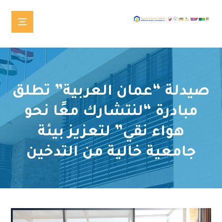
صيدلة “عمان العربية” تطلق
مبادرة “لنتشارك معًا نحو
هواء نقي” لتعزيز بيئة
جامعية خالية من التدخين