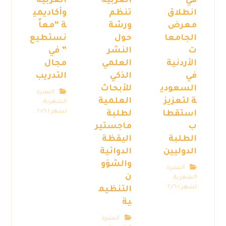
في
العربية”
العربية”
انطلاق
تنظم
وأكاديمي
معرض
ورشة
ة “معاً
الجامعا
حول
نستطيع
ت
النشر
” في
الأردنية
العلمي
مجال
في
الذكي
التدريب
السعودي
للأبحاث
النشرة
ة لتعزيز
العلمية
الشهرية
لشهر ١ ٢٠٢٦
استقطا
لطلبة
ب
ماجستير
الطلبة
اليقظة
الدوليين
الدوائية
والشؤو
النشرة
ن
الشهرية
لشهر ١ ٢٠٢٦
التنظيم
ية
النشرة