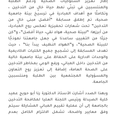
إطار تعزيز السلوكيات الصحية ودعم الطلبة
والمنتسبين في تبنّي نمط حياة خالٍ من التدخين ،
وتكاملًا مع أهداف المبادرة في ترسيخ بيئة جامعية
صحية، تم إطلاق مسابقة “أفضل مبنى خالٍ من
التدخين” تحت شعارات تحفيزية تعكس روح المبادرة،
من أبرزها: “لبيئة صحية، هواء نقي، حياة أفضل”، و”كن
جزءًا من التغيير، ساعدنا في جعل جامعتنا نموذجًا
للبيئة الصحية”، و”الهواء النظيف يبدأ بنا” ، حيث
تهدف المسابقة إلى تشجيع جميع الكليات الاكاديمية
والوحدات الادارية على الحفاظ على بيئة جامعية خالية
من التدخين داخل المباني، ورفع الوعي بمخاطر التدخين
على الصحة العامة، إضافة إلى تعزيز روح التعاون
والمسؤولية المجتمعية بين الطلبة ومنتسبين
الجامعة.
وبهذا الصدد أشارت الأستاذ الدكتورة رنا أبو حويج عميد
كلية الصيدلة ورئيس اللجنة العليا لمكافحة التدخين
بالجامعة إلى أن عملية تقييم المباني المشاركة سيتم
وفق معايير واضحة، تشمل الالتزام الكامل بعدم