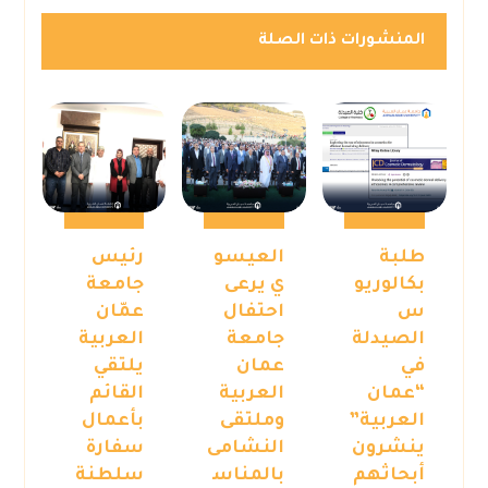
المنشورات ذات الصلة
طلبة
العيسو
رئيس
بكالوريو
ي يرعى
جامعة
س
احتفال
عمّان
الصيدلة
جامعة
العربية
في
عمان
يلتقي
“عمان
العربية
القائم
العربية”
وملتقى
بأعمال
ينشرون
النشامى
سفارة
أبحاثهم
بالمناس
سلطنة