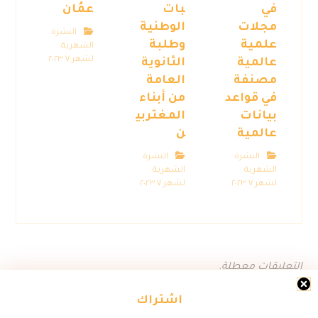
في
بات
عمُان
مجلات
الوطنية
النشرة
علمية
وطلبة
الشهرية
لشهر ٧ ٢٠٢٣
عالمية
الثانوية
مصنفة
العامة
في قواعد
من أبناء
بيانات
المغتربي
عالمية
ن
النشرة
النشرة
الشهرية
الشهرية
لشهر ٧ ٢٠٢٣
لشهر ٧ ٢٠٢٣
التعليقات معطلة.
اشتراك