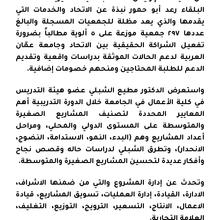
البلقاء رعد أبو حمور نبذة عن الاتحاد والخدمات التي
يقدمها والذي يعد مظلة للجمعيات المسجلة والبالغ
عددها ٢٩٧ جمعية موزعة على ٥ ألوية مطالباً بضرورة
تفعيل الشراكة الحقيقية بين الاتحاد وجامعة عمّان
العربية لدعم الحالات الموثقة بدراسات واقعية وتقديم
الدعم للطلبة المحتاجين ومنحهم خصومات إضافية.
واستعرض الدكتور مطيع الشبلي عضو هيئة التدريس
في كلية الأعمال في الجامعة خلال الدورة التدريبية أهم
المعايير المحددة لتصنيف المشاريع الصغيرة
والمتوسطة على المستوى الدولي والمحلي، ومراحل
أعداد المشاريع وهم (البدء، النمو، الاستدامة، النضوج،
الانحدار)، وتطرق الشبلي لدراسات حاله وقصص نجاح
وأفكار عديدة لتحسين المشاريع الصغيرة والمتوسطة.
وتحدث عن إدارة المشروع والتي من ضمنها الاشراف،
الادارة، القيادة، إدارة العمليات، تسويق المشاريع، قيادة
الاعمال، الانتاج، التسعير، الترويج، التوزيع، التغليف،
العلامة التجارية.