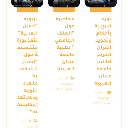
دورة
محاضرة
تربوية
تدريبية
حول
“عمان
بأحكام
“العنف
العربية”
وتجويد
الجامعي
تنفذ دورة
القرآن
” لطلبة
متخصص
الكريم
جامعة
ة حول
لطلبة
عمان
“اختبار
جامعة
العربية
الشخص
عمان
ية
النشرة
العربية
متعدد
الشهرية
لشهر ١٢ ٢٠٢٣
الأوجه
النشرة
ودلالاتها
الشهرية
لشهر ١٢ ٢٠٢٣
الإكلينيك
ية”
النشرة
الشهرية