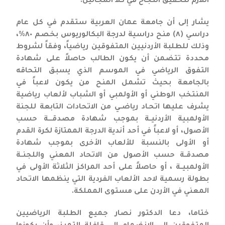
اللازم لتحقيق النجاح في كلا المجالين.”
يشار إلى أن جامعة عمان العربية ستقدم في كل عام
دراسي (٨) منح دراسية لدرجة البكالوريوس بخصم ٨٠%،
وذلك للطلبة الأردنيين المتفوقين رياضياً، وفقاً لشروط
محددة تتضمن أن يكون الطالب حاصلاً على شهادة
التفوق الرياضي في الموسم الذي يسبق التحاقه
بالجامعة بحيث تشمل المنح من يكون لاعباً في
المنتخب الوطني أو الأولمبي أو الشباب لألعاب رياضية
يشرف عليها اتحـاد رياضــي من الاتحادات التابعة للجنة
الأولمبية الأردنيــة بموجب شهادة مصدقــــة حسب
الأصول، أو لاعباً في أحد أندية الدرجة الممتازة لكرة القدم
أو الأولى بالنسبة للألعاب الأخرى بموجب شهادة
مصدقــة حسب الأصول من الاتحاد المعني واللجنــة
الأولمبيــة ، أو حاصلاً على أحد المراكز الثلاثة الأولى في
بطولة رسمية لاحد الألعاب الفردية التي ينظمها الاتحاد
المعني في الأردن على مستوى المملكة.
ختاما، دعا الدكتور نصار جميع الطلبة الرياضيين