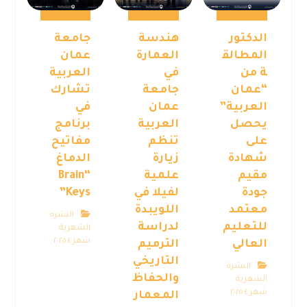
الدكتور
هندسة
جامعة
المطالق
العمارة
عمان
ة من
في
العربية
“عمان
جامعة
تشارك
العربية”
عمان
في
يحصل
العربية
برنامج
على
تنظم
مفاتيح
شهادة
زيارة
الدماغ
مقيم
علمية
“Brain
جودة
لفيلا في
Keys”
معتمد
اللويبدة
النشرة
للتعليم
لدراسة
الشهرية
شهر ٤ ٢٠٢٥
العالي
الترميم
التاريخي
النشرة
والحفاظ
الشهرية
شهر ٤ ٢٠٢٥
المعمار