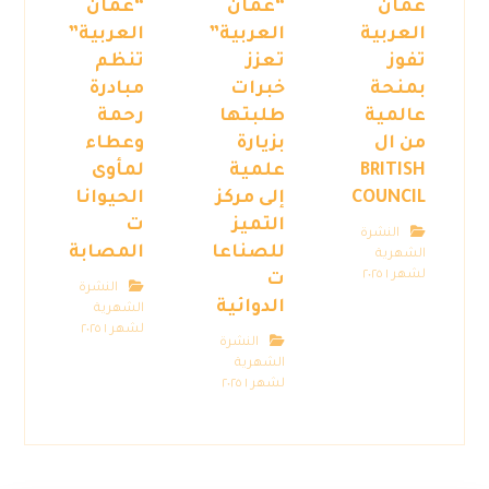
عمان
“عمان
“عمان
العربية
العربية”
العربية”
تفوز
تعزز
تنظم
بمنحة
خبرات
مبادرة
عالمية
طلبتها
رحمة
من ال
بزيارة
وعطاء
BRITISH
علمية
لمأوى
COUNCIL
إلى مركز
الحيوانا
التميز
ت
النشرة
للصناعا
المصابة
الشهرية
لشهر ١ ٢٠٢٥
ت
النشرة
الدوائية
الشهرية
لشهر ١ ٢٠٢٥
النشرة
الشهرية
لشهر ١ ٢٠٢٥