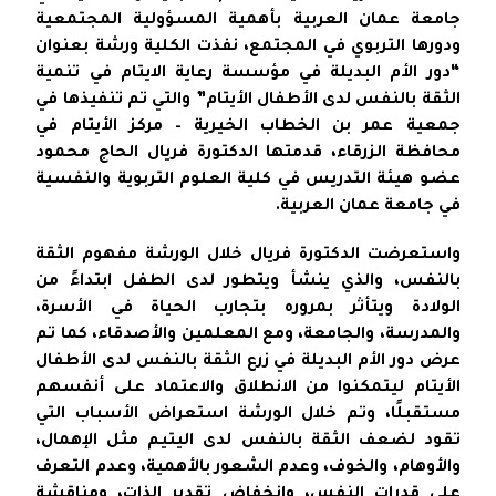
جامعة عمان العربية بأهمية المسؤولية المجتمعية
ودورها التربوي في المجتمع، نفذت الكلية ورشة بعنوان
“دور الأم البديلة في مؤسسة رعاية الايتام في تنمية
الثقة بالنفس لدى الأطفال الأيتام” والتي تم تنفيذها في
جمعية عمر بن الخطاب الخيرية – مركز الأيتام في
محافظة الزرقاء، قدمتها الدكتورة فريال الحاج محمود
عضو هيئة التدريس في كلية العلوم التربوية والنفسية
في جامعة عمان العربية.
واستعرضت الدكتورة فريال خلال الورشة مفهوم الثقة
بالنفس، والذي ينشأ ويتطور لدى الطفل ابتداءً من
الولادة ويتأثر بمروره بتجارب الحياة في الأسرة،
والمدرسة، والجامعة، ومع المعلمين والأصدقاء، كما تم
عرض دور الأم البديلة في زرع الثقة بالنفس لدى الأطفال
الأيتام ليتمكنوا من الانطلاق والاعتماد على أنفسهم
مستقبلًا، وتم خلال الورشة استعراض الأسباب التي
تقود لضعف الثقة بالنفس لدى اليتيم مثل الإهمال،
والأوهام، والخوف، وعدم الشعور بالأهمية، وعدم التعرف
على قدرات النفس، وانخفاض تقدير الذات، ومناقشة