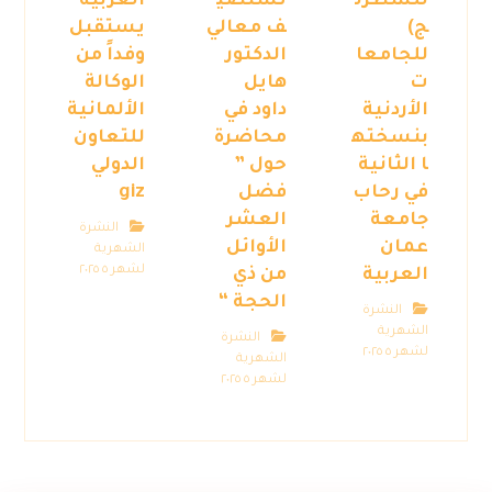
للشطرن
تستضي
العربية
ج)
ف معالي
يستقبل
للجامعا
الدكتور
وفداً من
ت
هايل
الوكالة
الأردنية
داود في
الألمانية
بنسخته
محاضرة
للتعاون
ا الثانية
حول ”
الدولي
في رحاب
فضل
giz
جامعة
العشر
النشرة
عمان
الأوائل
الشهرية
لشهر ٥ ٢٠٢٥
العربية
من ذي
الحجة “
النشرة
الشهرية
النشرة
لشهر ٥ ٢٠٢٥
الشهرية
لشهر ٥ ٢٠٢٥