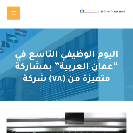
اليوم الوظيفي التاسع في
“عمان العربية” بمشاركة
متميزة من (٧٨) شركة