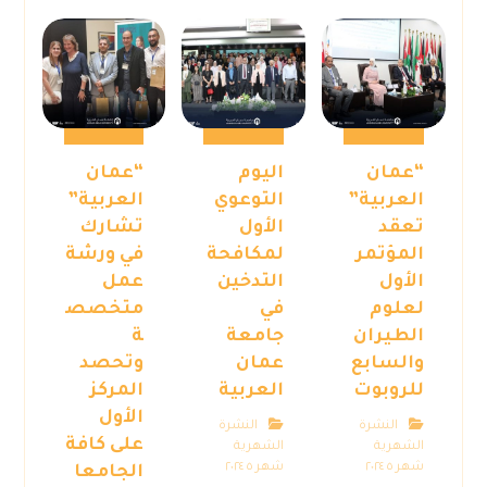
“عمان
اليوم
“عمان
العربية”
التوعوي
العربية”
تعقد
الأول
تشارك
المؤتمر
لمكافحة
في ورشة
الأول
التدخين
عمل
لعلوم
في
متخصص
الطيران
جامعة
ة
والسابع
عمان
وتحصد
للروبوت
العربية
المركز
الأول
النشرة
النشرة
على كافة
الشهرية
الشهرية
شهر ٥ ٢٠٢٤
شهر ٥ ٢٠٢٤
الجامعا