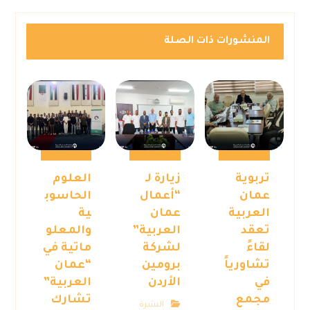
المنشورات ذات الصلة
تربوية
زيارة لـ
العلوم
عمان
“أعمال
الحاسوب
العربية
عمان
ية
تعقد
العربية”
والمعلو
لقاءً
لشركة
ماتية في
تشاورياً
برومين
“عمان
في
الأردن
العربية”
مجمع
تشارك
النشرة