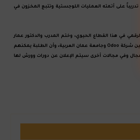
وريد، مع التركيز على التطبيق العملي من خلال منصة Odooكما شملت الورشة تدريباً على أتمته العمليات اللوجستية وتتبع المخزون في
رقمي في هذا القطاع الحيوي، وختم المدرب والدكتور عمار
الرواحنه والدكتور حسين عوض الورشة بتطبيقات عملية على النظام، حيث بين كل منهم بأن هذه الورشة هي بداية للتعاون بين شركة Odoo وجامعة عمان العربية، وأن الطلبة يمكنهم
انهم لاستخدام التطبيقات في هذا المجال وفي مجالات أخرى سيتم الإعلان عن دورات وورش لها