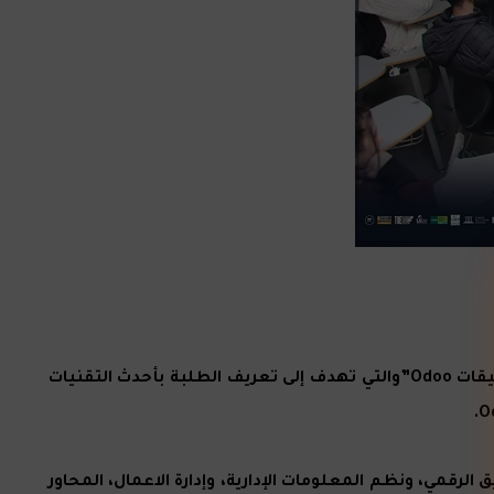
عقدت كلية الاعمال في جامعة عمان العربية وبالتعاون مع شركة Odoo ورشة تدريبية بعنوان “إدارة سلاسل التوريد عبر تطبيقات Odoo”والتي تهدف إلى تعريف الطلبة بأحدث التقنيات
قمي، ونظم المعلومات الإدارية، وإدارة الاعمال، المحاور