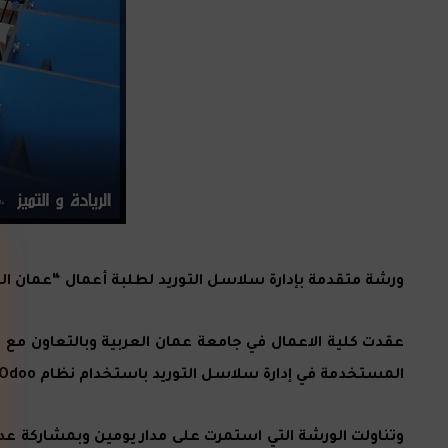
ورشة متقدمة بإدارة سلاسل التوريد لطلبة أعمال “عمان العرب
المستخدمة في إدارة سلاسل التوريد باستخدام نظام Odoo المتكامل قدمها المدرب المعتمد لدى Odoo / Naseraldin Kayemah.
وتناولت الورشة التي استمرت على مدار يومين وبمشاركة عدد