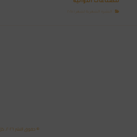
للصناعات الدوائية
النشرة الشهرية لشهر ١ ٢٠٢٥
© حقوق النشر ٢٠٢٦. كل الحقوق محفوظة لمركز تكنولوجيا المعلومات - جامعة عمان العربية.