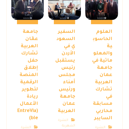
العلوم
السفير
جامعة
الحاسوب
السعود
عمّان
ية
ي في
العربية
والمعلو
الأردن
تشارك
ماتية في
يستقبل
حفل
جامعة
رئيس
إطلاق
عمان
مجلس
المنصة
العربية
أمناء
الرقمية
تشارك
ورئيس
لتطوير
في
جامعة
ريادة
مسابقة
عمان
الأعمال
محاربي
العربية
(EntreVia
السايبر
ble)
النشرة
الشهرية
النشرة
النشرة