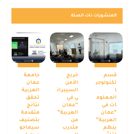
المنشورات ذات الصلة
قسم
خريج
جامعة
تكنولوجي
الأمن
عمان
ا
السيبران
العربية
المعلوم
ي في
تحقق
ات في
“عمان
نتائج
“عمان
العربية”
متقدمة
العربية”
من
بتصنيف
ينظم
متدرب
سيماجو