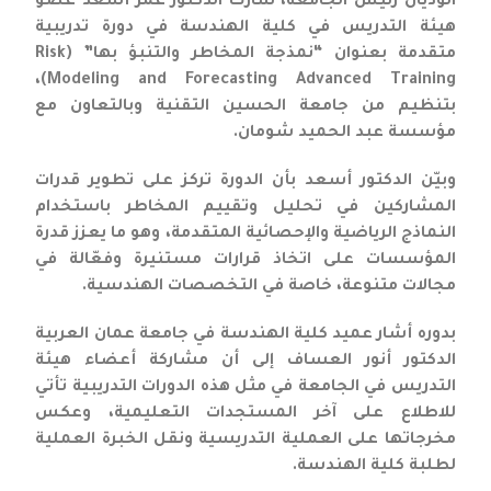
الوديان رئيس الجامعة، شارك الدكتور عمر أسعد عضو
هيئة التدريس في كلية الهندسة في دورة تدريبية
متقدمة بعنوان “نمذجة المخاطر والتنبؤ بها” (Risk
Modeling and Forecasting Advanced Training)،
بتنظيم من جامعة الحسين التقنية وبالتعاون مع
مؤسسة عبد الحميد شومان.
وبيّن الدكتور أسعد بأن الدورة تركز على تطوير قدرات
المشاركين في تحليل وتقييم المخاطر باستخدام
النماذج الرياضية والإحصائية المتقدمة، وهو ما يعزز قدرة
المؤسسات على اتخاذ قرارات مستنيرة وفعّالة في
مجالات متنوعة، خاصة في التخصصات الهندسية.
بدوره أشار عميد كلية الهندسة في جامعة عمان العربية
الدكتور أنور العساف إلى أن مشاركة أعضاء هيئة
التدريس في الجامعة في مثل هذه الدورات التدريبية تأتي
للاطلاع على آخر المستجدات التعليمية، وعكس
مخرجاتها على العملية التدريسية ونقل الخبرة العملية
لطلبة كلية الهندسة.