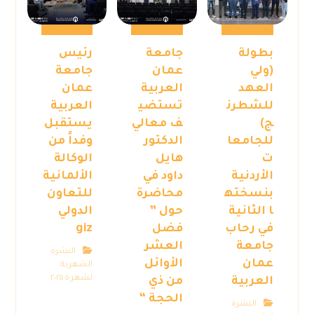
بطولة
جامعة
رئيس
(ولي
عمان
جامعة
العهد
العربية
عمان
للشطرن
تستضي
العربية
ج)
ف معالي
يستقبل
للجامعا
الدكتور
وفداً من
ت
هايل
الوكالة
الأردنية
داود في
الألمانية
بنسخته
محاضرة
للتعاون
ا الثانية
حول ”
الدولي
في رحاب
فضل
giz
جامعة
العشر
النشرة
عمان
الأوائل
الشهرية
لشهر ٥ ٢٠٢٥
العربية
من ذي
الحجة “
النشرة