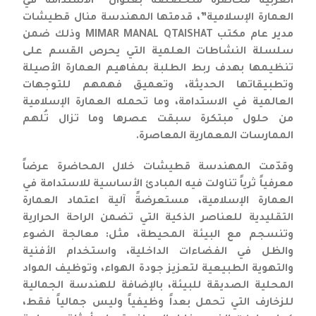
العربية محاضرة متخصصة بعنوان “الاستدامة في
العمارة الإسلامية”، قدمتها المهندسة منال قطيشات
مدير عام مكتب MIMAR MANAL QTAISHAT وذلك ضمن
سلسلة النشاطات العلمية التي يحرص القسم على
تنظيمها بهدف ربط الطلبة بمفاهيم العمارة الأصيلة
وتطبيقاتها الحديثة، وتعميق فهمهم للتوجهات
العالمية في الاستدامة، وما تحمله العمارة الإسلامية
من حلول مبتكرة سبقت عصرها وما تزال تُلهم
الممارسات المعمارية المعاصرة.
وقدّمت المهندسة قطيشات خلال المحاضرة عرضاً
معرفياً ثرياً تناولت فيه المبادئ الأساسية للاستدامة في
العمارة الإسلامية، مستعرضةً آلية اعتماد العمارة
التقليدية للعناصر الذكية التي تضمن الراحة الحرارية
وتنسجم مع البيئة المحيطة، مثل: معالجة الضوء
والظل في الفضاءات الداخلية، واستخدام الأفنية
والتهوية الطبيعية لتعزيز جودة الهواء، وتوظيف المواد
المحلية الصديقة للبيئة، بالإضافة للهندسة الجمالية
للزخارف التي تحمل بعداً وظيفياً وليس جمالياً فقط،