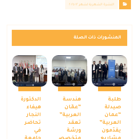
النشرة الشهرية لشهر ١٢ ٢٠٢٥
المنشورات ذات الصلة
طلبة
هندسة
الدكتورة
صيدلة
“عمّان
هيفاء
“عمان
العربية”
النجار
العربية”
تعقد
تحاضر
يقدّمون
ورشة
في
مشاريع
متخصص
جامعة