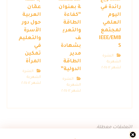
رائدة في
ة بعنوان
عمّان
اليوم
“كفاءة
العربية
العلمي
الطاقة
حول دور
لمجتمع
والتعري
الأسرة
IEEE/EMB
ف
والتعليم
S
بشهادة
في
مدير
تمكين
النشرة
الطاقة
المرأة
الشهرية
لشهر ١٢ ٢٠٢٥
الدولية”
النشرة
الشهرية
النشرة
لشهر ١٢ ٢٠٢٥
الشهرية
لشهر ١٢ ٢٠٢٥
التعليقات معطلة.