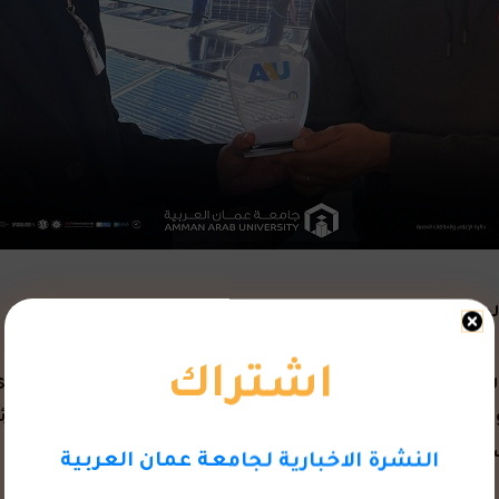
اقة والتشريعات في الأردن
اشتراك
كتور محمد الوديان وضمن جهود الجامعة لتعزيز الجانب التطبيقي
وبرعاية من عميد كلية الهندسة الدكتورمالك السالم وبإشراف 
 افريقيا لشركة K٢ Systems الألمانية.
النشرة الاخبارية لجامعة عمان العربية