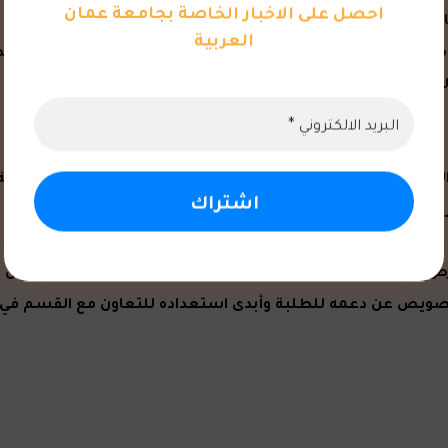
احصل على الاخبار الخاصة بجامعة عمان
طاقة المتجددة والتشريعات المتعلقة بها مبيّنًا فيها أهمية 
العربية
ما بين نظام الطاقة المتجددة القديم عام ٢٠١٢ والحديث الذي صدر عام ٢٠٢٤، وقد تم ا
لعبور، وآلية تصدير الكل واستجرار الكل وآلية التصدير الصفر
كل آلية من آليات الربط في هذا النظام.
رص إدارة جامعة عمان العربية على استضافة خبراء ومتخصصين عل
صويص عن دعمه للطلبة وأبدى استعداده للتعاون مع القسم في مج