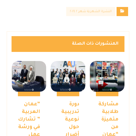
النشرة الشهرية شهر ٢ ٢٠٢٤
المنشورات ذات الصلة
مشاركة
دورة
“عمان
طلابية
تدريبية
العربية
متميزة
نوعية
” تشارك
من
حول
في ورشة
“عمان
أضرار
عمل