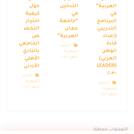
العربية”
التدخين
حول
في
في
كيفية
البرنامج
“جامعة
اختيار
التدريبي
عمان
التخص
(إعداد
العربية”
ص
قادة
الجامعي
النشرة
الوطن
بالنادي
الشهرية
شهر ٢ ٢٠٢٤
العربي)
الأهلي
LEADERS
الأردني
٢٠٣٠
النشرة
الشهرية
النشرة
شهر ٢ ٢٠٢٤
الشهرية
شهر ٢ ٢٠٢٤
التعليقات معطلة.