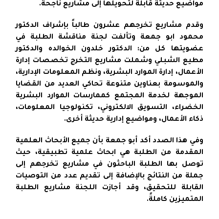
مواضيع حديثة قابلة لتحويلها إلى مشاريع ناجحة.
وقدم مشاريع تخرجهم عشرون طالباً بإشراف الدكتور
محمود ابو جمعة وتألفت لجنة مناقشة الطلبة في
عضويتها كل من: الدكتور خلدون الخوالده والدكتور
مطيع الشبلي وشملت مشاريع التخرج تخصصات إدارة
الأعمال، إدارة الموارد البشرية، ونظم المعلومات الإدارية،
والموسومة بعناوين متنوعة تحاكي العديد من القضايا
الموجهة لخدمة المجتمع كممارسات الموارد البشرية
الخضراء، التسويق الالكتروني، تكنولوجيا المعلومات،
ذكاء الأعمال، ومواضيع إدارية حديثة أخرى.
وفي هذا الصدد أكد أبو جمعة بأن جميع الأبحاث العلمية
المقدمة من الطلبة هي ابحاث علمية تطبيقية، حيث
توصل بها الطلبة الباحثون في مشاريع تخرجهم إلى
جملة من النتائج بالإضافة إلى تقديم عدد من التوصيات
القابلة للتحقيق، وقد أجازت اللجنة مشاريع الطلبة
المتميزين كاملةً.