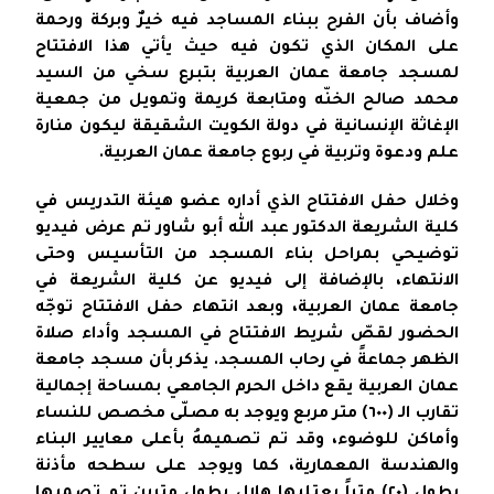
وأضاف بأن الفرح ببناء المساجد فيه خيرٌ وبركة ورحمة
على المكان الذي تكون فيه حيث يأتي هذا الافتتاح
لمسجد جامعة عمان العربية بتبرع سخي من السيد
محمد صالح الخنّه ومتابعة كريمة وتمويل من جمعية
الإغاثة الإنسانية في دولة الكويت الشقيقة ليكون منارة
علم ودعوة وتربية في ربوع جامعة عمان العربية.
وخلال حفل الافتتاح الذي أداره عضو هيئة التدريس في
كلية الشريعة الدكتور عبد الله أبو شاور تم عرض فيديو
توضيحي بمراحل بناء المسجد من التأسيس وحتى
الانتهاء، بالإضافة إلى فيديو عن كلية الشريعة في
جامعة عمان العربية، وبعد انتهاء حفل الافتتاح توجّه
الحضور لقصّ شريط الافتتاح في المسجد وأداء صلاة
الظهر جماعةً في رحاب المسجد. يذكر بأن مسجد جامعة
عمان العربية يقع داخل الحرم الجامعي بمساحة إجمالية
تقارب الـ (٦٠٠) متر مربع ويوجد به مصلّى مخصص للنساء
وأماكن للوضوء، وقد تم تصميمهُ بأعلى معايير البناء
والهندسة المعمارية، كما ويوجد على سطحه مأذنة