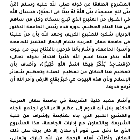
المشروع انطلاقا من قوله صلى الله عليه وسلم (مَنْ
بنَى للهِ مسجِدًا، بنَى اللهُ لَهُ بيتًا في الجنَّةِ)، فنسأل الله
في القبول من المتبرع الذي تبرع بسخاء وكل من ساهم
في هذا البناء العظيم. بدوره قدم رئيس الجامعة الدكتور
الوديان شكره للمتبرع الكريم، وحمد الله بأن منّ علينا
في جامعة عمان العربية بتمام الإنجاز المتميز للجامعة
وأسرة الجامعة، وأشار بأننا فرحين بافتتاح بيتٍ من بيوت
الله يذكر فيها اسم الله كثيراً اقتداءً بقوله تعالى:
﴿وَمَسَاجِدُ يُذْكَرُ فِيهَا اسْمُ اللَّهِ كَثِيرًا﴾، وأضاف بأن
تعظيم هذا المكان من تعظيم الصلاة وتعظيم شعائر
الإسلام وبأن هذه البيوت هي خيرُ بقاعِ الأرض وأمر الله أن
يُرفع قدرها.
وأشار عميد كلية الشريعة في جامعة عمان العربية
الدكتور بلال أبو قدوم إلى عظم الأمر الذي نجتمع لأجله
والمشرع الكبير الذي جاء بمتابعة وإشراف من كلية
الشريعة وبالتعاون مع إدارات الجامعة، هذا المشروع
الذي ما دخل على قوم أو مكان إلا كان بركة على ذلك
المكان وأظلّت أهله الرحمة من الله تبارك وتعالى،