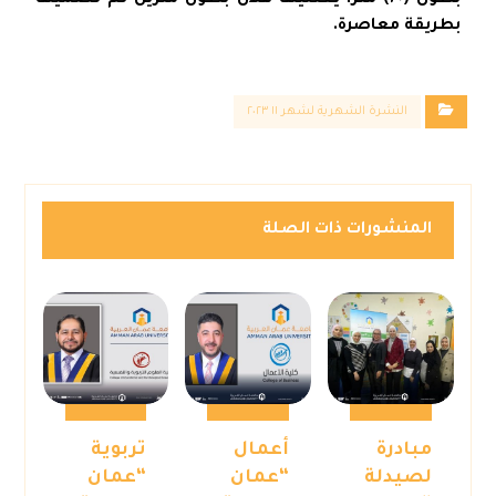
بطول (٢٠) متراً يعتليها هلال بطول مترين تم تصميها
بطريقة معاصرة.
النشرة الشهرية لشهر ١١ ٢٠٢٣
المنشورات ذات الصلة
مبادرة
أعمال
تربوية
لصيدلة
“عمان
“عمان