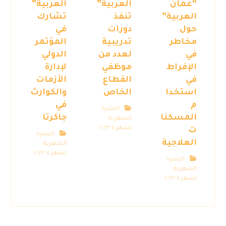
“عمان
العربية”
العربية”
العربية”
تنفذ
تشارك
حول
دورات
في
مخاطر
تدريبية
المؤتمر
في
لعدد من
الدولي
الإفراط
موظفي
لإدارة
في
القطاع
الأزمات
استخدا
الخاص
والكوارث
م
في
النشرة
المسكنا
جاكرتا
الشهرية
لشهر ١١ ٢٠٢٣
ت
النشرة
العلاجية
الشهرية
لشهر ١١ ٢٠٢٣
النشرة
الشهرية
لشهر ١١ ٢٠٢٣