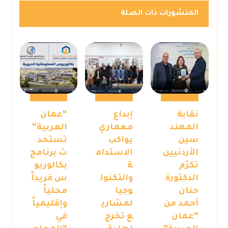
المنشورات ذات الصلة
نقابة
إبداع
“عمان
المهند
معماري
العربية”
سين
يواكب
تستحد
الأردنيين
الاستدام
ث برنامج
تكرّم
ة
بكالوريو
الدكتورة
والتكنول
س فريداً
حنان
وجيا
محلياً
أحمد من
لمشاري
وإقليمياً
“عمان
ع تخرج
في