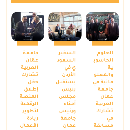
العلوم
السفير
جامعة
الحاسوب
السعود
عمّان
ية
ي في
العربية
والمعلو
الأردن
تشارك
ماتية في
يستقبل
حفل
جامعة
رئيس
إطلاق
عمان
مجلس
المنصة
العربية
أمناء
الرقمية
تشارك
ورئيس
لتطوير
في
جامعة
ريادة
مسابقة
عمان
الأعمال