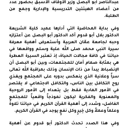
عبدالناصر أبو البصل وزير الأوقاف الأسبق بحضور عدد
من أعضاء الهيئتين التدريسية والإدارية وجمع من
الطلبة.
وفي بداية المحاضرة التي أدارها عميد كلية الشريعة
الدكتور بلال أبو قدوم أكد الدكتور أبو البصل عن أعتزازه
وحبه لجامعة عمّان العربية وأستعرض أهمية معرفة
سيرة النبي محمد صلى الله علية وسلم وواقعها في
حياتنا في كافة مجالات الحياة، إذ تعتبر السيرة العطرة
هي بمثابة صمام أمان للمجتمعات، وبين أبو البصل أن
الإنضباط يبدأ من ذات الإنسان وذلك بمراقبة الله تعالى
سراً وعلانية الذي ينعكس بدوره على المجتمع ويغذي
روح التكافل بين الناس، والتكافل الاجتماعي لا يقتصر
في الأمور المادية فقط بل يتعداه إلى الأمور الروحية
والمعنوية والفكرية ليكون نموذجاً واقعياً للمجتمع
الفاضل، وشدد إلى أهمية القرآن الكريم في حياتنا تلاوةً
وعلماً وعملاً وكل خِيرٍ وكل نفعٍ يوجد في القرآن الكريم.
وفي هذا الصدد تحدث الدكتور أبو قدوم عن أهمية