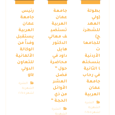
بطولة
جامعة
رئيس
(ولي
عمان
جامعة
العهد
العربية
عمان
للشطرن
تستضي
العربية
ج)
ف معالي
يستقبل
للجامعا
الدكتور
وفداً من
ت
هايل
الوكالة
الأردنية
داود في
الألمانية
بنسخته
محاضرة
للتعاون
ا الثانية
حول ”
الدولي
في رحاب
فضل
giz
جامعة
العشر
النشرة
عمان
الأوائل
الشهرية
لشهر ٥ ٢٠٢٥
العربية
من ذي
الحجة “
النشرة
الشهرية
النشرة
لشهر ٥ ٢٠٢٥
الشهرية