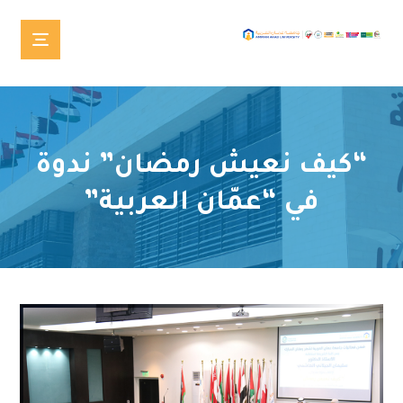
“كيف نعيش رمضان” ندوة
في “عمّان العربية”