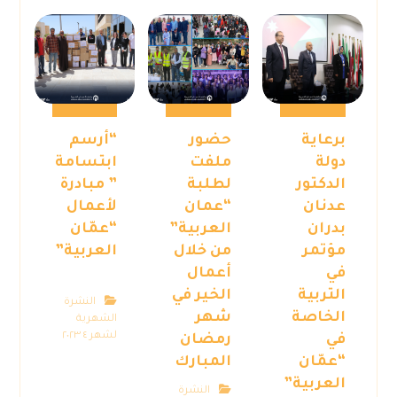
برعاية
حضور
“أرسم
دولة
ملفت
ابتسامة
الدكتور
لطلبة
” مبادرة
عدنان
“عمان
لأعمال
بدران
العربية”
“عمّان
مؤتمر
من خلال
العربية”
في
أعمال
التربية
الخير في
النشرة
الخاصة
شهر
الشهرية
لشهر ٤ ٢٠٢٣
في
رمضان
“عمّان
المبارك
العربية”
النشرة