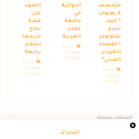
متخصص
الدوائية
الضوء
ة بعنوان
في
على
” كيف
جامعة
قصة
تخدم
عمان
نجاح
تكنولوجي
العربية
خريجها
ا الفضاء
إسلام
النشرة
الطيران
ربابعة
الشهرية
شهر ٤ ٢٠٢٦
المدني”
النشرة
الشهرية
النشرة
شهر ٤ ٢٠٢٦
الشهرية
شهر ٤ ٢٠٢٦
التعليقات معطلة.
اشتراك