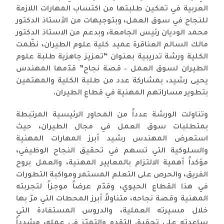
العربية في تمكين طلبتها من اكتساب المهارات اللازمة
للنجاح في سوق العمل، وبتوجيهات من الأستاذ الدكتور
محمد الوديان رئيس الجامعة، وبدعم من الاستاذ الدكتور
مالك السالم العناقرة عميد كلية علوم الطيران، نظّمت
الكلية ورشة تدريبية بعنوان “تعزيز جاهزية طلبة علوم
الطيران لسوق العمل – قصة نجاح” قدّمها المهندس
يحيى رشيد، بمشاركة عدد من طلبة الكلية والمهتمين
بتطوير مساراتهم المهنية في قطاع الطيران.
وتناولت الورشة عدداً من المحاور الرئيسية المرتبطة
بمتطلبات سوق العمل في مجال الطيران، حيث
استعرض المهندس رشيد أبرز المهارات المهنية
والسلوكية التي تسهم في تحقيق النجاح الوظيفي،
مؤكداً أهمية الالتزام بالمعايير المهنية، والعمل بروح
الفريق، والحرص على التعلم المستمر ومواكبة التطورات
في هذا القطاع الحيوي، وقدّم عرضاً موجزاً لتجربته
المهنية وقصة نجاحه، متناولاً أبرز المحطات التي مرّ بها
خلال مسيرته العملية، والدروس المستفادة التي
ساعدته على تحقيق التقدم والتميّز في عمله، مشدداً