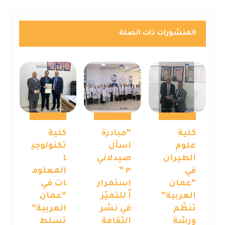
المنشورات ذات الصلة
كلية
“مبادرة
كلية
علوم
اسأل
تكنولوجي
الطيران
صيدلاني
ا
في
٣ ”
المعلوم
“عمان
استمرار
ات في
العربية”
اً للتميّز
“عمان
تنظّم
في نشر
العربية”
ورشة
الثقافة
تسلط