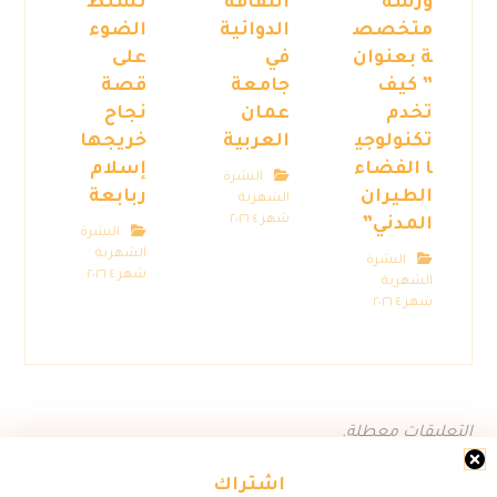
ورشة
الثقافة
تسلط
متخصص
الدوائية
الضوء
ة بعنوان
في
على
” كيف
جامعة
قصة
تخدم
عمان
نجاح
تكنولوجي
العربية
خريجها
ا الفضاء
إسلام
النشرة
الطيران
ربابعة
الشهرية
شهر ٤ ٢٠٢٦
المدني”
النشرة
الشهرية
النشرة
شهر ٤ ٢٠٢٦
الشهرية
شهر ٤ ٢٠٢٦
التعليقات معطلة.
اشتراك