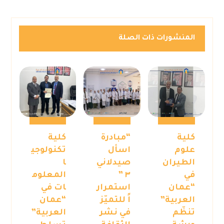
المنشورات ذات الصلة
كلية
“مبادرة
كلية
علوم
اسأل
تكنولوجي
الطيران
صيدلاني
ا
في
٣ ”
المعلوم
“عمان
استمرار
ات في
العربية”
اً للتميّز
“عمان
تنظّم
في نشر
العربية”