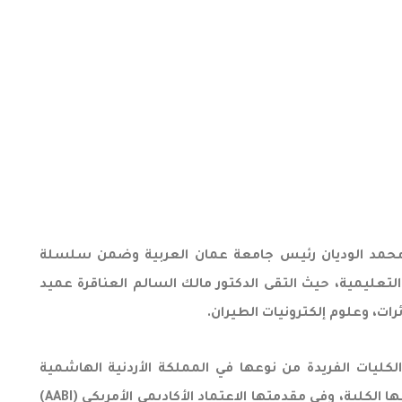
ور محمد الوديان رئيس جامعة عمان العربية وضمن سلسلة
 التعليمية، حيث التقى الدكتور مالك السالم العناقرة عميد
ات، وعلوم إلكترونيات الطيران.
، مشيرًا إلى مكانتها المتميزة كواحدة من الكليات الفريدة من نوعها في المملكة الأردنية الهاشمية
والإقليم، وإلى الشراكة الاستراتيجية مع أكاديمية الشرق الأوسط للطيران، كما استعرض الاعتمادات الدولية التي حصلت عليها الكلية، وفي مقدمتها الاعتماد الأكاديمي الأمريكي (AABI)