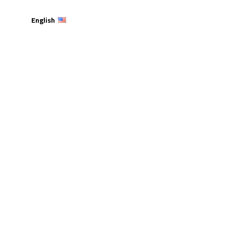
English
اءً لطلبتها وتستعرض
 التوظيف