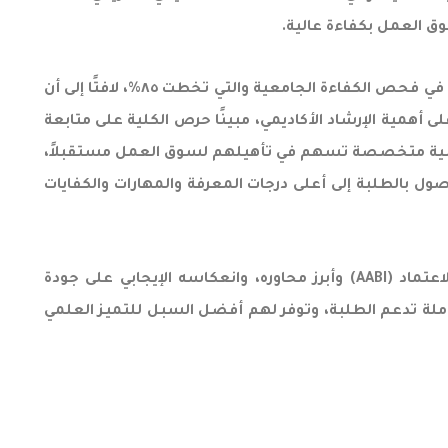
وأكد العناقرة على نسب التوظيف المرتفعة لخريجي الكلية والتي تجاوزت ٨٠%، بالإضافة إلى تحقيق الطلبة نسب نجاح مرتفعة في فحص الكفاءة الجامعية والتي تخطت ٨٥%، لافتًا إلى أن
 العناقرة على أهمية الإرشاد الأكاديمي، مبينًا حرص الكلية على متابعة
دريبية متخصصة تسهم في تأهيلهم لسوق العمل مستقبلاً،
 بالطلبة إلى أعلى درجات المعرفة والمهارات والكفايات
وتخلل اللقاء محاضرة تعريفية قدّمها الدكتور أحمد الحسبان عضو هيئة التدريس في كلية الطيران، تناول فيها أهمية الاعتماد (AABI) وأبرز محاوره، وانعكاسه الإيجابي على جودة
كاملة تدعم الطلبة، وتوفر لهم أفضل السبل للتميز العلمي