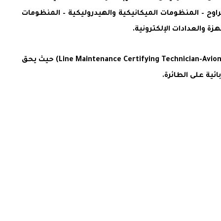
ت الطائرات – والمراوح – المنظومات الميكانيكية والهيدروليكية – المنظومات
أما بما يخص خريج كلية علوم الطيران والحاصل على ترخيص (B2) الكترونيات علوم الطيران فيعتبر اختصاصي خط صيانة (Line Maintenance Certifying Technician-Avionics) حيث يحق