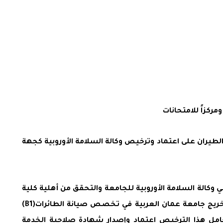
يران على اعتماد وترخيص وكالة السلامة الأوروبية كجهة
وكالة السلامة الأوروبية للجامعة والتحقق من أهلية كلية
علوم الطيران لهذا الترخيص وتحقيق كافة متطلبات الاعتماد لتخصصي صيانة الطائرات وعلوم الكترونيات الطيران ويعتبر خريج جامعة عمان العربية في تخصص صيانة الطائرات(B1)
خط صيانة (Line Maintenance Certifying Technician -Mechanical) حيث يحق لحامل هذا الترخيص اعتماد وإصدار شهادة صلاحية الخدمة