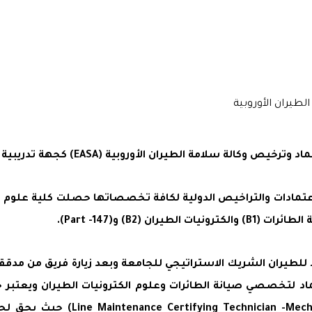
الطيران الأوروبية (EASA) كجهة تدريبية ومركزاً للامتحانات
تمادات والتراخيص الدولية لكافة تخصصاتها حصلت كلية علوم الط
للطيران الشريك الاستراتيجي للجامعة وبعد زيارة فريق من مدققي 
والحاصل على رخصة اياسا اختصاصي 