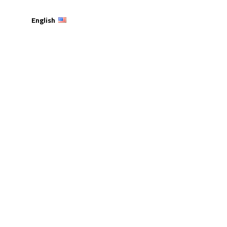
English
ل على اعتماد وترخيص