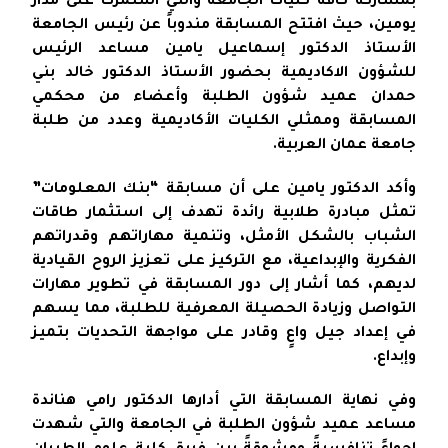
بمشاركة كافة كليات الجامعة والتي استمرت على مدار
يومين، حيث افتتح المسابقة مندوباً عن رئيس الجامعة
الأستاذ الدكتور إسماعيل يامين مساعد الرئيس
للشؤون الاكاديمية بحضور الأستاذ الدكتور خالد بني
حمدان عميد شؤون الطلبة وأعضاء من محكمي
المسابقة وممثلي الكليات الأكاديمية وعدد من طلبة
جامعة عمان العربية.
وأكد الدكتور يامين على أن مسابقة “بنك المعلومات”
تمثل مبادرة طلابية رائدة تهدف إلى استثمار طاقات
الشباب بالشكل الأمثل، وتنمية مهاراتهم وقدراتهم
الفكرية والإبداعية، مع التركيز على تعزيز الروح القيادية
لديهم، كما أشار إلى دور المسابقة في تطوير مهارات
التواصل وزيادة الحصيلة المعرفية للطلبة، مما يسهم
في إعداد جيل واعٍ وقادر على مواجهة التحديات بتميز
وإبداع.
وفي نهاية المسابقة التي أدارها الدكتور رامي هناندة
مساعد عميد شؤون الطلبة في الجامعة والتي شهدت