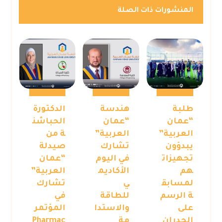
المنشورات ذات الصلة
طلبة
هندسة
الدكتورة
“عمان
“عمان
الحباشن
العربية”
العربية”
ة من
يبدؤون
تشارك
صيدلة
تجهيزات
في اليوم
“عمان
هم
الأكاديم
العربية”
لمسابق
ي
تشارك
ة الرسم
للطاقة
في
على
والاستدا
المؤتمر
الجدران
مة
Pharmac