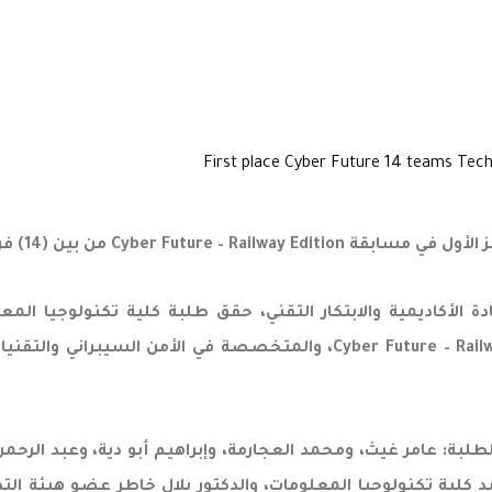
Cyber Futu من بين (14) فريقاً
الأكاديمية والابتكار التقني، حقق طلبة كلية تكنولوجيا المعلو
بحصولهم على المركز الأول في مسابقة Cyber Future – Railway Edition (CFR
ركز الأول والذي ضمّ الطلبة: عامر غيث، ومحمد العجارمة، وإبراهيم أبو دية
 كلية تكنولوجيا المعلومات، والدكتور بلال خاطر عضو هيئة الت