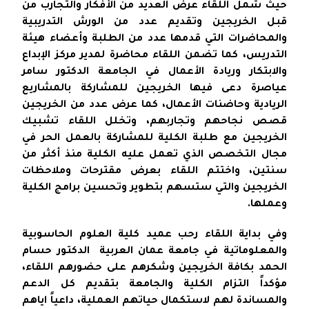
حيث شمل اللقاء عرض العديد من الأفكار والتجارب من
قبل الخريجين وتقديم عدد من الورش التدريبية
والمحاضرات التي قدمها عدد من الطلبة وأعضاء هيئة
التدريس، كما تضمن اللقاء محاضرة لمدير مركز الإبداع
والابتكار وريادة الأعمال في الجامعة الدكتور سامر
عياصرة دعى فيها الخريجين للمشاركة بالمشاريع
الريادية وحاضنات الأعمال، كما عرض عدد من الخريجين
قصص نجاحهم وتجاربهم، وتخلل اللقاء تشبيك
الخريجين مع طلبة الكلية للمشاركة بالعمل الحر في
مجال التخصص الذي تعمل عليه الكلية منذ أكثر من
سنتين، واختتم اللقاء بعرض مقترحات وملاحظات
الخريجين والتي ستسهم بتطوير وتحسين برامج الكلية
وعملها.
وفي بداية اللقاء رحب عميد كلية العلوم الحاسوبية
والمعلوماتية في جامعة عمان العربية الدكتور حسام
الحمد بكافة الخريجين وشكرهم على حضورهم اللقاء،
مؤكداً التزام الكلية والجامعة بتقديم كل الدعم
والمساندة لهم لاستكمال حياتهم العملية، داعياً اياهم