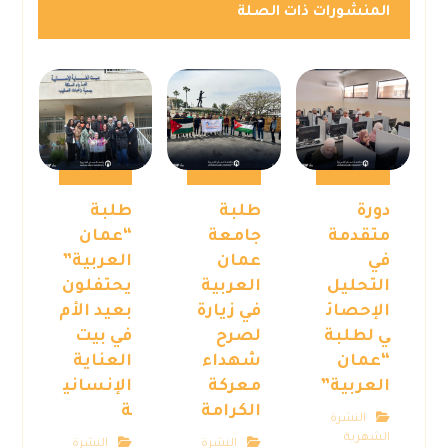
المنشورات ذات الصلة
دورة
طلبة
طلبة
متقدمة
جامعة
“عمان
في
عمان
العربية”
التحليل
العربية
يحتفلون
الإحصائ
في زيارة
بعيد الأم
ي لطلبة
لصرح
في بيت
“عمان
شهداء
العناية
العربية”
معركة
الإنساني
الكرامة
ة
النشرة
الشهرية
النشرة
النشرة