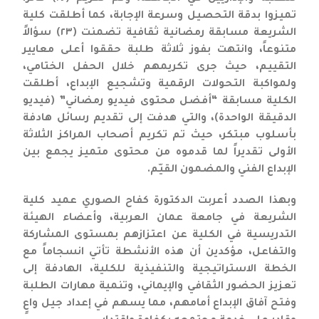
تميزوا بدقة التحصيل وسرعة الإجابة، كما أطلقت كلية
الشريعة مسابقة رمضانية ثقافية تضمنت (٢٣) سؤالاً
متنوعاً، وانتهت بفوز ثلاثة طلبة حققوا أعلى معايير
التقييم، حيث جرى تكريمهم خلال الحفل الختامي،
ولمواكبة التحولات الرقمية وتشجيع الإبداع، أطلقت
الكلية مسابقة “أفضل محتوى فيديو رمضاني” (فيديو
الدقيقة الواحدة)، والتي هدفت إلى تقديم رسائل هادفة
بأسلوب مبتكر، حيث تم تكريم أصحاب المراكز الثلاثة
الأولى تقديراً لما قدموه من محتوى متميز يجمع بين
الإبداع الفني والمضمون القيّم.
وبهذا الصدد أعربت الدكتورة كفاح الصوري عميد كلية
الشريعة في جامعة عمان العربية، وأعضاء الهيئة
التدريسية في الكلية عن اعتزازهم بمستوى المشاركة
والتفاعل، مؤكدين أن هذه الأنشطة تأتي انسجاماً مع
الخطة الاستراتيجية والتنفيذية للكلية، الهادفة إلى
تعزيز الحضور الثقافي والإيماني، وتنمية مهارات الطلبة
وفتح آفاق الإبداع أمامهم، مما يسهم في إعداد جيل واعٍ