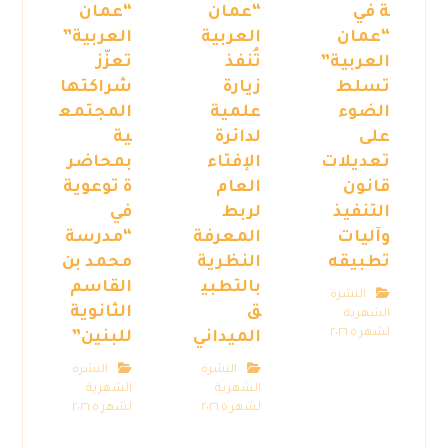
ة في
“عمان
“عمان
“عمان
العربية
العربية”
العربية”
تُنفذ
تعزّز
تسلط
زيارة
شراكتها
الضوء
علمية
المجتمع
على
لدائرة
ية
تعديلات
الإفتاء
بمحاضر
قانون
العام
ة توعوية
التنفيذ
لربط
في
وآليات
المعرفة
“مدرسة
تطبيقه
النظرية
محمد بن
بالتطبي
القاسم
النشرة
ق
الثانوية
الشهرية
لشهر ٥ ٢٠٢٦
الميداني
للبنين”
النشرة
النشرة
الشهرية
الشهرية
لشهر ٥ ٢٠٢٦
لشهر ٥ ٢٠٢٦