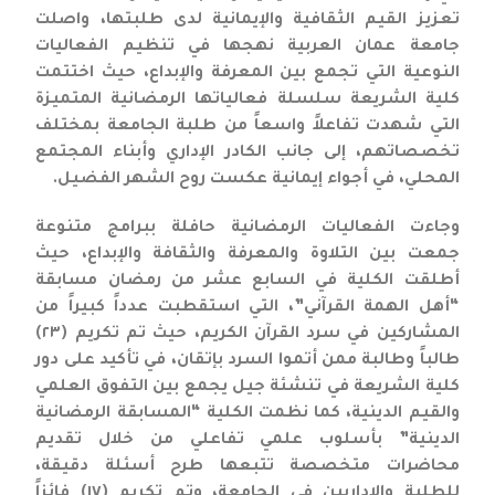
تعزيز القيم الثقافية والإيمانية لدى طلبتها، واصلت
جامعة عمان العربية نهجها في تنظيم الفعاليات
النوعية التي تجمع بين المعرفة والإبداع، حيث اختتمت
كلية الشريعة سلسلة فعالياتها الرمضانية المتميزة
التي شهدت تفاعلاً واسعاً من طلبة الجامعة بمختلف
تخصصاتهم، إلى جانب الكادر الإداري وأبناء المجتمع
المحلي، في أجواء إيمانية عكست روح الشهر الفضيل.
وجاءت الفعاليات الرمضانية حافلة ببرامج متنوعة
جمعت بين التلاوة والمعرفة والثقافة والإبداع، حيث
أطلقت الكلية في السابع عشر من رمضان مسابقة
“أهل الهمة القرآني”، التي استقطبت عدداً كبيراً من
المشاركين في سرد القرآن الكريم، حيث تم تكريم (٢٣)
طالباً وطالبة ممن أتموا السرد بإتقان، في تأكيد على دور
كلية الشريعة في تنشئة جيل يجمع بين التفوق العلمي
والقيم الدينية، كما نظمت الكلية “المسابقة الرمضانية
الدينية” بأسلوب علمي تفاعلي من خلال تقديم
محاضرات متخصصة تتبعها طرح أسئلة دقيقة،
للطلبة والإداريين في الجامعة، وتم تكريم (١٧) فائزاً