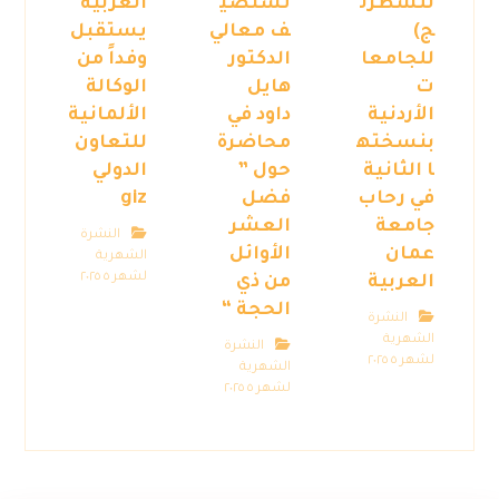
للشطرن
تستضي
العربية
ج)
ف معالي
يستقبل
للجامعا
الدكتور
وفداً من
ت
هايل
الوكالة
الأردنية
داود في
الألمانية
بنسخته
محاضرة
للتعاون
ا الثانية
حول ”
الدولي
في رحاب
فضل
giz
جامعة
العشر
النشرة
عمان
الأوائل
الشهرية
لشهر ٥ ٢٠٢٥
العربية
من ذي
الحجة “
النشرة
الشهرية
النشرة
لشهر ٥ ٢٠٢٥
الشهرية
لشهر ٥ ٢٠٢٥