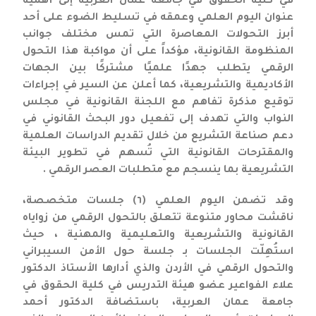
في كلية الحقوق في جامعة عمان العربية إلى أهمية
عنوان اليوم العلمي وعمقه في تسليط الضوء على أحد
أبرز التحولات المعاصرة التي تمس مختلف جوانب
المنظومة القانونية، مؤكداً على أن مواكبة هذا التحول
الرقمي يتطلب جهدًا علميًا مشتركًا بين الجهات
الأكاديمية والتشريعية، كما أعلن عن السير في إجراءات
توقيع مذكرة تفاهم مع اللجنة القانونية في مجلس
النواب والتي تهدف إلى تفعيل دور البحث القانوني في
دعم صناعة التشريع من خلال تقديم الدراسات العلمية
والمقترحات القانونية التي تُسهم في تطوير البيئة
التشريعية بما ينسجم مع متطلبات العصر الرقمي .
وقد تضمن اليوم العلمي (٦) جلسات متخصصة،
ناقشت محاور متنوعة تتعلق بالتحول الرقمي من زواياه
القانونية والتشريعية والتعليمية والمهنية ، حيث
استُهِلّت الجلسات بـ جلسة حول الأمن السيبراني
والتحول الرقمي في الأردن والذي أدارها الأستاذ الدكتور
علاء الفواعير عضو هيئة التدريس في كلية الحقوق في
جامعة عمان العربية، باستضافة الدكتور أحمد