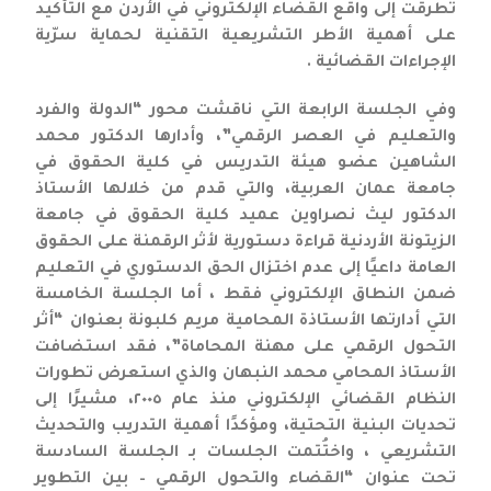
تطرقت إلى واقع القضاء الإلكتروني في الأردن مع التأكيد
على أهمية الأطر التشريعية التقنية لحماية سرّية
الإجراءات القضائية .
وفي الجلسة الرابعة التي ناقشت محور “الدولة والفرد
والتعليم في العصر الرقمي”، وأدارها الدكتور محمد
الشاهين عضو هيئة التدريس في كلية الحقوق في
جامعة عمان العربية، والتي قدم من خلالها الأستاذ
الدكتور ليث نصراوين عميد كلية الحقوق في جامعة
الزيتونة الأردنية قراءة دستورية لأثر الرقمنة على الحقوق
العامة داعيًا إلى عدم اختزال الحق الدستوري في التعليم
ضمن النطاق الإلكتروني فقط ، أما الجلسة الخامسة
التي أدارتها الأستاذة المحامية مريم كلبونة بعنوان “أثر
التحول الرقمي على مهنة المحاماة”، فقد استضافت
الأستاذ المحامي محمد النبهان والذي استعرض تطورات
النظام القضائي الإلكتروني منذ عام ٢٠٠٥، مشيرًا إلى
تحديات البنية التحتية، ومؤكدًا أهمية التدريب والتحديث
التشريعي ، واختُتمت الجلسات بـ الجلسة السادسة
تحت عنوان “القضاء والتحول الرقمي – بين التطوير