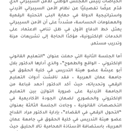
الحياصات رئيس المجلس الوطني للأمن السيبراني الذي
قدّم عرضًا تفصيليًا عن نظام الأمن السيبراني الأردني
واستراتيجية الدولة في حماية البنى التحتية الرقمية
والمعلومات الحساسة، مشدداً على أن الأمن السيبراني
يمثل خط الدفاع الأول في ظل تنامي الاعتماد على
الخدمات الإلكترونية، مؤكدًا الحاجة إلى تشريعات مرنة
وتدريب مستمر.
أما الجلسة الثانية التي حملت عنوان “التعليم القانوني
الإلكتروني – الواقع والطموح”، والذي أدارها الدكتور بلال
أبو عيشة عضو هيئة التدريس في كلية الحقوق في
جامعة عمان العربية ، فقد ناقشت أدوات التعليم
الرقمي وتحدياته، حيث أكد الدكتور أحمد قباعة من
الجامعة الأردنية على ضرورة التوازن بين التعليم
الإلكتروني والحضوري لضمان الجودة الأكاديمية في
التخصصات القانونية ، وجاءت الجلسة الثالثة بعنوان
“التحول الرقمي في القضاء”، بإدارة الدكتور مراد القداح
عضو هيئة التدريس في كلية الحقوق في جامعة عمان
العربية، باستضافة الأستاذة المحامية تالا الحليق حيث