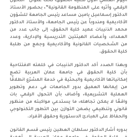
اليوم العلمي الأول لكلية الحقوق، تحت عنوان “التحول
الرقمي وأثره على المنظومة القانونية”، بحضور الأستاذ
الدكتور إسماعيل يامين مساعد رئيس الجامعة للشؤون
الأكاديمية ومندوباً عن رئيس الجامعة، والأستاذ الدكتور
محمد الذنيبات عميد كلية الحقوق، إلى جانب عدد من
العمداء، وأعضاء الهيئتين التدريسية والإدارية، وعدد
من الشخصيات القانونية والأكاديمية وجمع من طلبة
كلية الحقوق.
وبهذا الصدد أكد الدكتور الذنيبات في كلمته الافتتاحية
بأن كلية الحقوق في جامعة عمان العربية تضع
إمكانياتها الأكاديمية والبحثية في خدمة المشرّع انطلاقًا
من إيمانها العميق بدور الجامعات في دعم وتطوير
العملية التشريعية، وأضاف بأن التحول الرقمي بات
واقعًا لا يمكن تجاهله، ما يستدعي مواكبته من منظور
قانوني وتنظيمي يضمن التوازن بين التطور التكنولوجي
والحفاظ على المبادئ الدستورية وحقوق الأفراد.
بدوره أشار الدكتور سلطان العطين رئيس قسم القانون