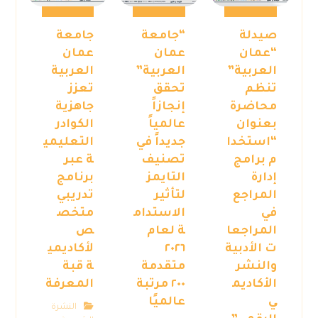
صيدلة
“جامعة
جامعة
“عمان
عمان
عمان
العربية”
العربية”
العربية
تنظم
تحقق
تعزز
محاضرة
إنجازاً
جاهزية
بعنوان
عالمياً
الكوادر
“استخدا
جديداً في
التعليمي
م برامج
تصنيف
ة عبر
إدارة
التايمز
برنامج
المراجع
لتأثير
تدريبي
في
الاستدام
متخص
المراجعا
ة لعام
ص
ت الأدبية
٢٠٢٦
لأكاديمي
والنشر
متقدمة
ة قبة
الأكاديم
٢٠٠ مرتبة
المعرفة
ي
عالميًا
النشرة