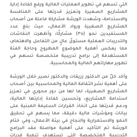
التي تسهم في تطوير العمليات المالية ورفع كفاءة إدارة
المشاريع الصغيرة وتعزيز قدرتها على المنافسة
والاستدامة، وشهدت الورشة مشاركة فاعلة من أصحاب
المشاريع الصغيرة ورواد الأعمال، حيث بلغ عدد
المستفيدين نحو (٣٥) مشاركًا، وأظهرت النقاشات
والتدريبات العملية مستوىً عالٍ من التفاعل والاهتمام،
مما يعكس أهمية الموضوع المطروح وحاجة الفئة
المستهدفة إلى برامج تدريبية متخصصة تسهم في
تطوير مهاراتهم المالية والمحاسبية.
وأكد كلٌ من الدكتور زريقات والدكتور نصير خلال الورشة
على أهمية نشر الثقافة المالية والمحاسبية بين أصحاب
المشاريع الصغيرة، لما لها من دور محوري في تعزيز
استدامة المشاريع، وتحسين كفاءة إدارتها المالية،
ودعم قدرتها على اتخاذ القرارات السليمة المبنية على
بيانات ومؤشرات مالية دقيقة، مما يسهم في تحقيق
النمو والاستمرارية والنجاح في بيئة الأعمال، وفي ختام
الورشة تم التأكيد على أهمية مواصلة عقد البرامج
التدريبية المتخصصة التي تستهدف تنمية قدرات