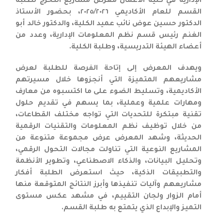
الإدارية في كلية الأعمال معرض مشاريع التخرج لطلبة
القسم للعام الأكاديمي ٢٠٢٥/٢٠٢٦، بحضور الأستاذ
الدكتور حسين عوض نائب عميد الكلية، والدكتور خالد أبو
الغنم رئيس قسم نظم المعلومات الإدارية، وعدد من
أعضاء الهيئة التدريسية، وطلبة الكلية.
ويهدف المعرض إلى إتاحة الفرصة للطلبة لعرض
مشاريعهم المتميزة التي أنجزوها خلال مسيرتهم
الأكاديمية، وتسليط الضوء على ما اكتسبوه من معارف
ومهارات علمية وعملية، بما يسهم في تقديم حلول
تقنية مبتكرة للتحديات التي تواجه مختلف القطاعات،
من خلال توظيف نظم المعلومات والتقنيات الرقمية
الحديثة، وشهد المعرض عرض مجموعة متنوعة من
المشاريع النوعية التي تناولت مجالات التحول الرقمي،
وتحليل البيانات، والذكاء الاصطناعي، وتطوير الأنظمة
والتطبيقات الذكية، حيث استعرض الطلبة أفكار
مشاريعهم وآليات تنفيذها وأبرز النتائج المتوقعة منها
أمام الزوار ولجان التقييم، في مشهد عكس مستوى
التميز والإبداع الذي يتمتع به طلبة القسم.