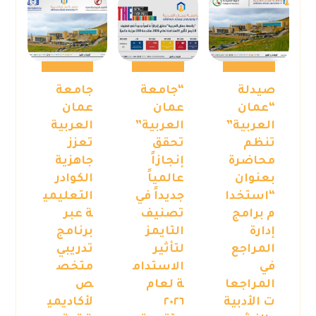
صيدلة
“جامعة
جامعة
“عمان
عمان
عمان
العربية”
العربية”
العربية
تنظم
تحقق
تعزز
محاضرة
إنجازاً
جاهزية
بعنوان
عالمياً
الكوادر
“استخدا
جديداً في
التعليمي
م برامج
تصنيف
ة عبر
إدارة
التايمز
برنامج
المراجع
لتأثير
تدريبي
في
الاستدام
متخص
المراجعا
ة لعام
ص
ت الأدبية
٢٠٢٦
لأكاديمي