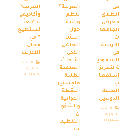
في
العربية”
العربية”
انطلاق
تنظم
وأكاديمي
معرض
ورشة
ة “معاً
الجامعا
حول
نستطيع
ت
النشر
” في
الأردنية
العلمي
مجال
في
الذكي
التدريب
السعودي
للأبحاث
النشرة
ة لتعزيز
العلمية
الشهرية
لشهر ١ ٢٠٢٦
استقطا
لطلبة
ب
ماجستير
الطلبة
اليقظة
الدوليين
الدوائية
والشؤو
النشرة
ن
الشهرية
لشهر ١ ٢٠٢٦
التنظيم
ية