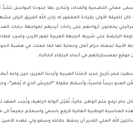
سمى معاني التضحية والفداء، وتنادى بها جنودنا البواسل تشدُّ أ
 للفرقة الأولى بقيادة المغفور له بإذن الله الفريق الركن مشه
سرائيلي يحملون أرواحهم على راحات أيديهم لمواجهة دبابات الع
ومة الرابضة على شريط الجبهة الغربية لغور الأردن وضرب قطاع
ط الأبية لجعله حزام أمان وحماية لها كما فعلت في هضبة الجولا
 موقع لمعسكراتهم في أنحاء البلقاء الخالدة.
طرت فجر تاريخ جديد لأمتنا العربية وأردننا العزيز، حين واجه أ
 العدو درساً قاسياً، وأسقط مقولة “الجيش الذي لا يُقهر”، وحوّ
 عام نرفع علم الوطن عالياً، نُقبّل ألوانه الزاهية، ونُجدد ال
ز هذه المناسبة الوطنية الغالية لأرفع باسمي واسمكم جميعاً الى 
سائلين الله العلي القدير أن يحفظ جلالته وسمو ولي عهده الأمين 