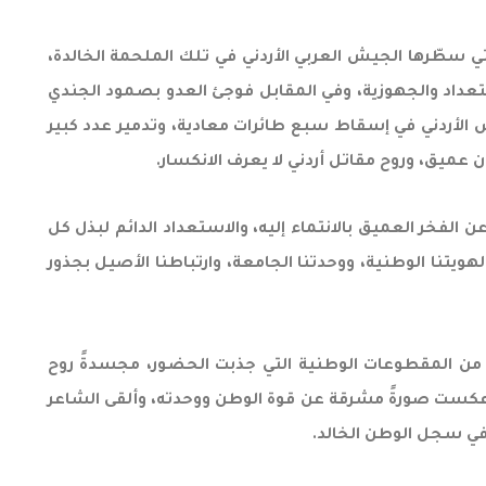
لتي سطّرها الجيش العربي الأردني في تلك الملحمة الخالدة،
استعداد والجهوزية، وفي المقابل فوجئ العدو بصمود الجندي
روع، ونجح خلالها الجيش الأردني في إسقاط سبع طائرات معادية، وتدمير عدد كبير
ن عميق، وروح مقاتل أردني لا يعرف الانكسار.
الفخر العميق بالانتماء إليه، والاستعداد الدائم لبذل كل
ويتنا الوطنية، ووحدتنا الجامعة، وارتباطنا الأصيل بجذور
 من المقطوعات الوطنية التي جذبت الحضور، مجسدةً روح
، وعكست صورةً مشرقة عن قوة الوطن ووحدته، وألقى الشاعر
 في سجل الوطن الخالد.