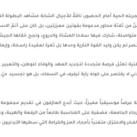
ربته الحية أمام الحضور، ناقلاً للأجيال الشابة مشاهد البطولة ا
شُنّ من ثلاثة محاور مدعومة بقوتين معززتين، بل كان على أتمّ ال
صلابة عزيمته. وبيّن أن المعركة استمرت 16 ساعة متواصلة، شارك فيها سلاحا المشاة والد
نصر لم يكن وليد القوة النارية وحدها بل ثمرة لعقيدة راسخة، وإيما
ية تمثل فرصة متجددة لتجديد العهد والوفاء للوطن، والتعبير عن 
ني لا يقتصر على كونه راية ترفرف في السماء، بل هو تجسيد حيّ له
 عرضاً موسيقياً مميزاً، حيث أبدع العازفون في تقديم مجموعة
أرجاء الجامعة، مضفية على المناسبة طابعاً من الرفعة والهيبة
 والاعتزاز، متغنياً بأمجاد العز والكرامة التي سطرها الأردنيون