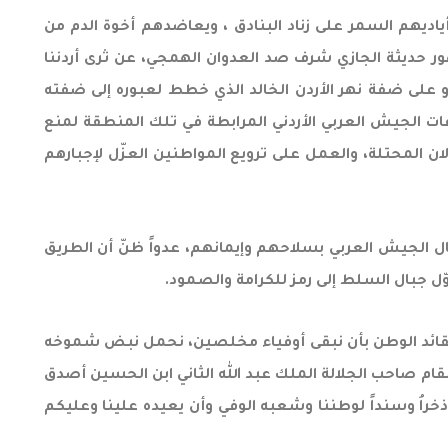
ياديهم السمر على زناد البنادق ، ويعاضدهم أخوة الدم من
ور حديثة الجازي شرف صد العدوان الهمجي، عن ثرى أردننا
دو على ضفة نهر الأردن الخالد الذي خطط لعبوره إلى ضفته
ات الجيش العربي الأردني المرابطة في تلك المنطقة لمنع
ن المحتلة، والعمل على ترويع المواطنين العزّل لإجبارهم
بطال الجيش العربي بسلاحهم وإيمانهم، عدواً ظنّ أن الطريق
ل جبال السلط إلى رمز للكرامة والصمود.
عهد لقائد الوطن بأن نبقى أوفياء مخلصين، نحمل نبض شموخه
مقام صاحب الجلالة الملك عبد الله الثاني ابن الحسين أصدق
ذخراُ وسنداً لوطننا وشعبه الوفي وأن يعيده علينا وعليكم