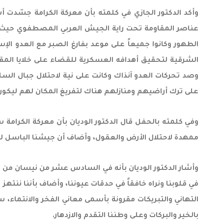
وأكد الدكتور الجازي في كلمته بأن معركة الكرامة جسّدت أ
عناصر المقاومة تحت راية الجيش العربي المصطفوي حيث كان
الطهور وكانوا جميعاً على موعد بفارغ الصبر مع العدو الإ
الشرقية لتحقيق أهدافه العسكرية للقضاء على خلايا المقا
وصد تحركات العدو آنذاك وكانت على نية لاحتلال جبال السل
على ترك أراضيهم ومنازلهم هناك لتفريغ المكان لهم ليكون
وفي كلمته بالحفل قال الدكتور الوديان بأن معركة الكرامة س
ممهدة لاحتلال الأرض والعقول، وأضاف أن جيشنا الباسل لقّن
وأشار الدكتور الوديان بأنه في السادس عشر من نيسان من كل
في قلوبنا ونراه خافقاً في حدقات عيوننا، وأضاف بأننا ننته
التهاني والتبريكات مقرونة بأسمى معاني الفخر والانتماء، 
بالخير والبركات وعلى وطننا التقدم والازدهار.