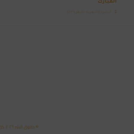
المبارك
النشرة الشهرية لشهر ٤ ٢٠٢٣
© حقوق النشر ٢٠٢٦. كل الحقوق محفوظة لمركز تكنولوجيا المعلومات - جامعة عمان العربية.