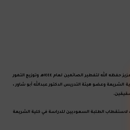
عمان – شاركت جامعة عمّان العربية في فعالية حفل تدشين مشروع هدية خادم الحرمين الشريفين الملك سلمان بن عبد العزيز حفظه الله لتفطير الصائمين لعام ١٤٤٤هـ وتوزيع التمور
 الشريعة وعضو هيئة التدريس الدكتور عبدالله أبو شاور ،
شقيقين.
ات لاستقطاب الطلبة السعوديين للدراسة في كلية الشريعة