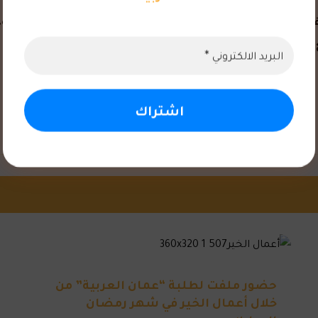
طير يستهدف توزيع ١٢٥٠٠ وجبة، مستهدفاً مختلف المحافظات الأردنية والمخيمات الفلسط
حضور ملفت لطلبة “عمان العربية” من
خلال أعمال الخير في شهر رمضان