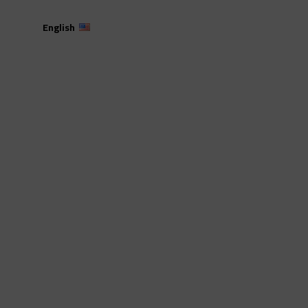
English
ادم الحرمين الشريفين