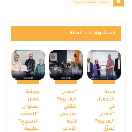
النشرة الشهرية لشهر ١٠
المنشورات ذات الصلة
كلية
“عمان
ورشة
الأعمال
العربية”
عمل
في
تلتقي
بعنوان
“عمان
بخريجي
“العنف
العربية”
كلية
الأسري”
تعزّز
الآداب
لطلبة