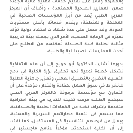
والمعرفة وقادر على تقديم خدمات مهنية عالية الجودة
ضمن المعايير الصحية المعتمدة ، وأضاف أن المركز
العربي الطبي يُعد من أبرز المؤسسات الصحية في
المملكة والمنطقة، ويقدم خدماته بأعلى مستويات
الجودة، وقد حصل على عدة شهادات اعتماد دولية تؤكد
تميّزه في الرعاية الصحية، الأمر الذي يجعله بيئة تدريبية
مثالية لطلبة كلية الصيدلة تُمكنهم من الاطلاع على
أحدث الممارسات الصيدلانية والطبية.
بدورها أشارت الدكتورة أبو حويج إلى أن هذه الاتفاقية
تشكل خطوة نوعية نحو تحقيق رؤية الكلية في دمج
التعليم النظري بالتطبيق العملي وتعزيز جاهزية الطلبة
للانخراط في سوق العمل بكفاءة واقتدار ، مؤكدةً على أن
التعاون مع مؤسسة مرموقة كالمركز العربي الطبي
سيمنح الطلبة فرصة ثمينة للتدرب في بيئة احترافية
متقدمة بإشراف نخبة من الكفاءات الطبية والصيدلانية،
مما يسهم في تنمية مهاراتهم السريرية والمهنية،
ويعزز من فرصهم التنافسية في المستقبل. كما لفتت
إلى أن الكلية استحدثت مؤخراً برنامج ماجستير في