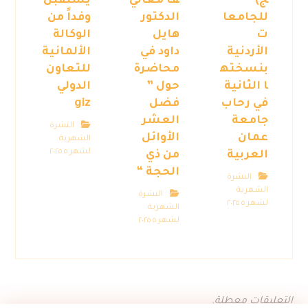
ج)
ف معالي
يستقبل
للجامعا
الدكتور
وفداً من
ت
هايل
الوكالة
الأردنية
داود في
الألمانية
بنسخته
محاضرة
للتعاون
ا الثانية
حول ”
الدولي
في رحاب
فضل
giz
جامعة
العشر
النشرة
عمان
الأوائل
الشهرية
لشهر ٥ ٢٠٢٥
العربية
من ذي
الحجة “
النشرة
الشهرية
النشرة
لشهر ٥ ٢٠٢٥
الشهرية
لشهر ٥ ٢٠٢٥
التعليقات معطلة.