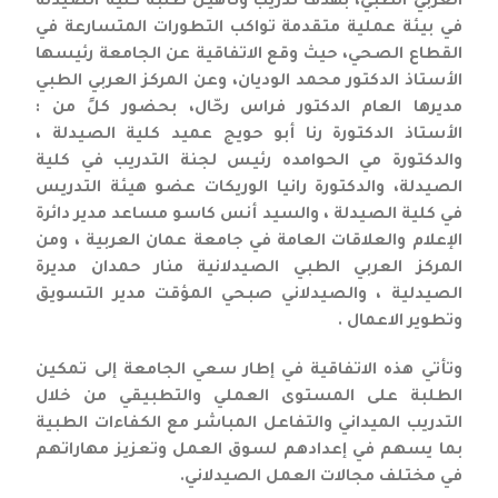
العربي الطبي، بهدف تدريب وتأهيل طلبة كلية الصيدلة
في بيئة عملية متقدمة تواكب التطورات المتسارعة في
القطاع الصحي، حيث وقع الاتفاقية عن الجامعة رئيسها
الأستاذ الدكتور محمد الوديان، وعن المركز العربي الطبي
مديرها العام الدكتور فراس رحّال، بحضور كلً من :
الأستاذ الدكتورة رنا أبو حويج عميد كلية الصيدلة ،
والدكتورة مي الحوامده رئيس لجنة التدريب في كلية
الصيدلة، والدكتورة رانيا الوريكات عضو هيئة التدريس
في كلية الصيدلة ، والسيد أنس كاسو مساعد مدير دائرة
الإعلام والعلاقات العامة في جامعة عمان العربية ، ومن
المركز العربي الطبي الصيدلانية منار حمدان مديرة
الصيدلية ، والصيدلاني صبحي المؤقت مدير التسويق
وتطوير الاعمال .
وتأتي هذه الاتفاقية في إطار سعي الجامعة إلى تمكين
الطلبة على المستوى العملي والتطبيقي من خلال
التدريب الميداني والتفاعل المباشر مع الكفاءات الطبية
بما يسهم في إعدادهم لسوق العمل وتعزيز مهاراتهم
في مختلف مجالات العمل الصيدلاني.