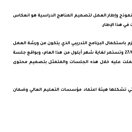
ء النموذج وإطار العمل لتصميم المناهج الدراسية هو انعكاس
ي هذا الإطار.
م باستكمال البرنامج التدريبي الذي يتكون من ورشة العمل
هذه وسلسلة من (6) جلسات افتراضية عبر تقنية الاتصال المرئي عن بعد مايكروسوفت تيمز والتي ستبدأ اعتباراً من 27/6/2024 وتستمر لغاية شهر أيلول من هذا العام، وبواقع جلسة
عملت عليه خلال هذه الجلسات والمتمثل بتصميم محتوى
التي تشكلها هيئة اعتماد مؤسسات التعليم العالي وضمان