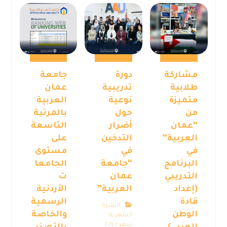
مشاركة
دورة
جامعة
طلابية
تدريبية
عمان
متميزة
نوعية
العربية
من
حول
بالمرتبة
“عمان
أضرار
التاسعة
العربية”
التدخين
على
في
في
مستوى
البرنامج
“جامعة
الجامعا
التدريبي
عمان
ت
(إعداد
العربية”
الأردنية
قادة
الرسمية
النشرة
الوطن
والخاصة
الشهرية
شهر ٢ ٢٠٢٤