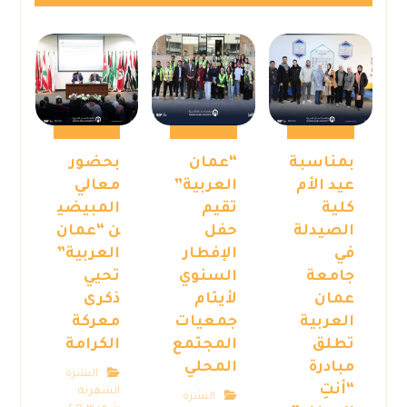
بمناسبة
“عمان
بحضور
عيد الأم
العربية”
معالي
كلية
تقيم
المبيضي
الصيدلة
حفل
ن “عمان
في
الإفطار
العربية”
جامعة
السنوي
تحيي
عمان
لأيتام
ذكرى
العربية
جمعيات
معركة
تطلق
المجتمع
الكرامة
مبادرة
المحلي
النشرة
“أنتِ
الشهرية
النشرة