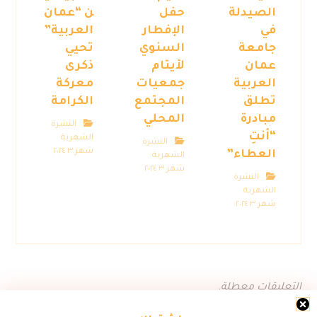
الصيدلة
حفل
ن “عمان
في
الإفطار
العربية”
جامعة
السنوي
تحيي
عمان
لأيتام
ذكرى
العربية
جمعيات
معركة
تطلق
المجتمع
الكرامة
مبادرة
المحلي
النشرة
“أنتِ
الشهرية
النشرة
شهر ٣ ٢٠٢٤
العطاء”
الشهرية
شهر ٣ ٢٠٢٤
النشرة
الشهرية
شهر ٣ ٢٠٢٤
التعليقات معطلة.