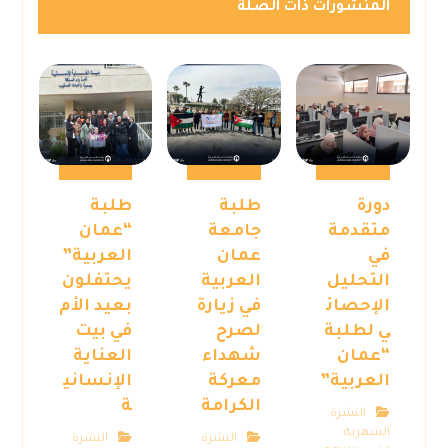
المنشورات ذات الصلة
دورة
طلبة
طلبة
متقدمة
جامعة
“عمان
في
عمان
العربية”
التحليل
العربية
يحتفلون
الإحصائ
في زيارة
بعيد الأم
ي لطلبة
لصرح
في بيت
“عمان
شهداء
العناية
العربية”
معركة
الإنساني
الكرامة
ة
النشرة
الشهرية
النشرة
النشرة