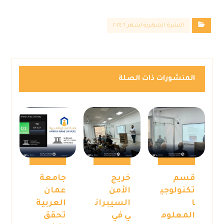
النشرة الشهرية لشهر ٦ ٢٠٢٤
المنشورات ذات الصلة
قسم
خريج
جامعة
تكنولوجي
الأمن
عمان
ا
السيبران
العربية
المعلوم
ي في
تحقق