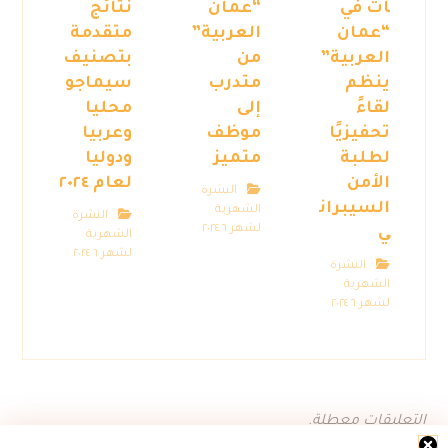
ات في
“عمان
نتائج
“عمان
العربية”
متقدمة
العربية”
من
بتصنيف
ينظم
متدرب
سيماجو
لقاءً
إلى
محليا
تحفيزيًا
موظف
وعربيا
لطلبة
متميز
ودوليا
الأمن
لعام ٢٠٢٤
النشرة
السيبران
الشهرية
النشرة
لشهر ٦ ٢٠٢٤
ي
الشهرية
لشهر ٦ ٢٠٢٤
النشرة
الشهرية
لشهر ٦ ٢٠٢٤
التعليقات معطلة.