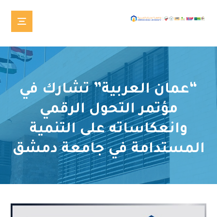
“عمان العربية” تشارك في
مؤتمر التحول الرقمي
وانعكاساته على التنمية
المستدامة في جامعة دمشق