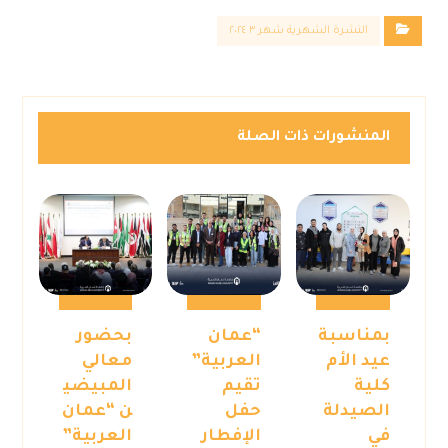
النشرة الشهرية شهر ٣ ٢٠٢٤
المنشورات ذات الصلة
بمناسبة
“عمان
بحضور
عيد الأم
العربية”
معالي
كلية
تقيم
المبيضي
الصيدلة
حفل
ن “عمان
في
الإفطار
العربية”