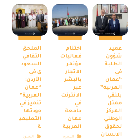
عميد
اختتام
الملحق
شؤون
فعاليات
الثقافي
الطلبة
مؤتمر
السعود
في
الاتجار
ي في
“عمان
بالبشر
الأردن:
العربية”
عبر
“عمان
يلتقي
الانترنت
العربية”
ممثل
في
تتميز في
المركز
جامعة
جودتها
الوطني
عمان
التعليمي
لحقوق
العربية
ة
الانسان
النشرة
النشرة