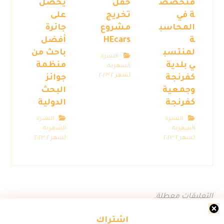
متخصص
حفل
يحصل
ة في
تخريج
على
المحاسب
مشروع
جائرة
ة
HEcars
أفضل
لمنتسب
باحث من
النشرة
ي بلدية
منظمة
الشهرية
لشهر ٢ ٢٠٢٣
كفرنجة
جوائز
وجمعية
البحث
كفرنجة
الدولية
النشرة
النشرة
الشهرية
الشهرية
لشهر ٢ ٢٠٢٣
لشهر ٢ ٢٠٢٣
التعليقات معطلة.
اشتراك