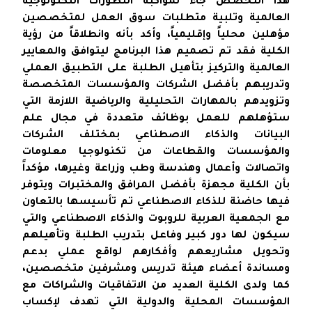
هذا التخصص جاء لمواكبة التطورات التكنولوجية
العالمية وتلبية متطلبات سوق العمل لمتخصصين
مؤهلين محلياً وإقليمياً، وأكد بأنه وانطلاقاً من رؤية
الكلية فقد تم تصميم هذا البرنامج ليتوافق والمعايير
العالمية والتركيز بتأهيل الطلبة على التطبيق العملي
وتدريبهم بأفضل الشركات والمؤسسات المتخصصة
وتزويدهم بالمهارات التحليلية والرياضية اللازمة التي
ستؤهلهم للعمل بوظائف متعددة في مجال علم
البيانات والذكاء الاصطناعي بمختلف الشركات
والمؤسسات والقطاعات من تكنولوجيا معلومات
واتصالات وأعمال وهندسة وطب وزراعة وغيرها، مؤكداً
بأن الكلية مجهزة بأفضل المرافق والمختبرات ويتوفر
فيها حاضنة للذكاء الاصطناعي تم تأسيسها بالتعاون
مع الجمعية العربية للروبوت والذكاء الاصطناعي والتي
سيكون لها دور كبير وفاعل بتدريب الطلبة وتأهيلهم
وتحويل مشاريعهم وأفكارهم لواقع عملي بدعم
ومساندة أعضاء هيئة تدريس ومشرفين متخصصين،
كما ولدى الكلية العديد من الاتفاقيات والشراكات مع
المؤسسات المحلية والدولية التي تهدف لإكساب