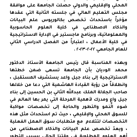
المحلي والإقليمي والدولي حصلت الجامعة على موافقة
مجلس التعليم العالي في جلسته الثانية التي عقدها
مؤخراً باستحداث تخصص بكالوريوس علم البيانات
والذكاء الاصطناعي في كلية العلوم الحاسوبية
والمعلوماتية، وبرنامج ماجستير في الإدارة الاستراتيجية
في كلية الأعمال ، اعتباراً من الفصل الدراسي الثاني
للعام الجامعي ٢٠٢٢-٢٠٢٣ .
وبهذه المناسبة قال رئيس الجامعة الأستاذ الدكتور
محمد الوديان بأن الجامعة تسعى ضمن خطتها
الاستراتيجية إلى بناء جيل واعد يستشرف المستقبل ،
وانطلاقاً من رؤية القيادة الهاشمية التي دعا من خلالها
صاحب الجلالة الملك عبدالله الثاني بن الحسين إلى بناء
جيل واعٍ ومدرك لأهمية المرحلة التي يمر بها العالم في
ضوء النمو والتطور والحاجة إلى تخصصات مواكبة
للسوق المحلي والإقليمي ، حيث تم استحداث مثل هذه
التخصصات لتتلاءم مع متطلبات سوق العمل الفعلية
، ويعدّ تخصص علم البيانات والذكاء الاصطناعي من
أهم العلوم المطلوبة في وقتنا الحالي بسبب التطور