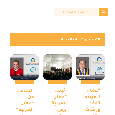
النشرة الشهرية لشهر ٢ ٢٠٢٣
المنشورات ذات الصلة
“عمان
رئيس
العناقرة
العربية”
“عمّان
من
تعقد
العربية”
“عمان
ورشات
يرعى
العربية”