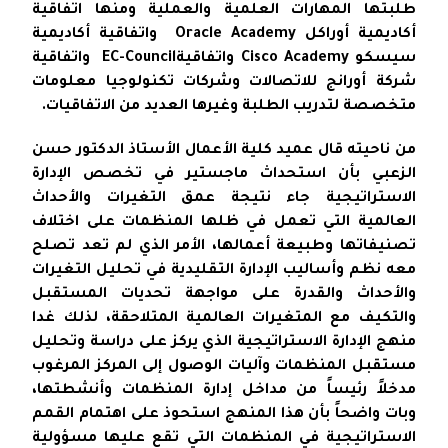
طلبتها المهارات العلمية والعملية ومنها اتفاقية
أكاديمية أوراكل Oracle Academy واتفاقية أكاديمية
سيسكو Cisco Academy واتفاقيةEC-Council واتفاقية
شركة أورانج للاتصالات وشركات تكنولوجيا معلومات
متخصصة لتدريب الطلبة وغيرها العديد من الاتفاقيات.
من ناحيته قال عميد كلية الأعمال الأستاذ الدكتور حسن
الزعبي بأن استحداث ماجستير في تخصص الإدارة
الاستراتيجية جاء نتيجة عمق التغيرات والأحداث
العالمية التي تعمل في ظلها المنظمات على اختلاف
تصنيفاتها وطبيعة أعمالها، الأمر الذي لم تعد تصلح
معه نظم وأساليب الإدارة التقليدية في تحليل التغيرات
والأحداث والقدرة على مواجهة تحديات المستقبل
والتكيف مع المتغيرات العالمية المتلاحقة، لذلك غدا
منهج الإدارة الاستراتيجية الذي يركز على دراسة وتحليل
مستقبل المنظمات وآليات الوصول إلى المركز المرغوب
مدخلاً رئيساً من مداخل إدارة المنظمات وأنشطتها،
وبات واضحاً بأن هذا المنهج استحوذ على اهتمام القمم
الاستراتيجية في المنظمات التي تقع عليها مسؤولية